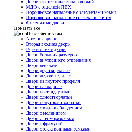
Двери со стеклопакетом и ковкой
МДФ с отделкой ПВХ
Порошковое напыление с элементами ковки
Порошковое напыление со стеклопакетом
Филенчатые двери
Показать все
По особенностям
Арочные двери
Вторая входная дверь
Герметичные двери
Двери больших размеров
Двери внутреннего открывания
Двери высокие
Двери двустворчатые
Двери двухконтурные
Двери из гнутого профиля
Двери накладные
Двери нестандартные
Двери одностворчатые
Двери полуторастворчатые
Двери с видеонаблюдением
Двери с молдингом
Двери с терморазрывом
Двери с фрамугой
Двери с электронными замками