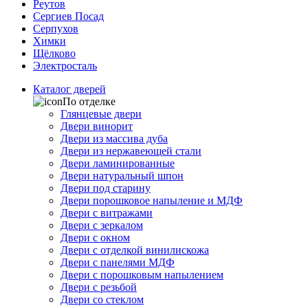
Реутов
Сергиев Посад
Серпухов
Химки
Щёлково
Электросталь
Каталог дверей
По отделке
Глянцевые двери
Двери винорит
Двери из массива дуба
Двери из нержавеющей стали
Двери ламинированные
Двери натуральный шпон
Двери под старину
Двери порошковое напыление и МДФ
Двери с витражами
Двери с зеркалом
Двери с окном
Двери с отделкой винилискожа
Двери с панелями МДФ
Двери с порошковым напылением
Двери с резьбой
Двери со стеклом