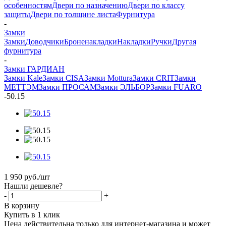
особенностям
Двери по назначению
Двери по классу
защиты
Двери по толщине листа
Фурнитура
-
Замки
Замки
Доводчики
Броненакладки
Накладки
Ручки
Другая
фурнитура
-
Замки ГАРДИАН
Замки Kale
Замки CISA
Замки Mottura
Замки CRIT
Замки
МЕТТЭМ
Замки ПРОСАМ
Замки ЭЛЬБОР
Замки FUARO
-
50.15
1 950
руб.
/шт
Нашли дешевле?
-
+
В корзину
Купить в 1 клик
Цена действительна только для интернет-магазина и может