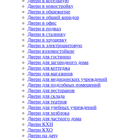
Двери в котельную
Двери в новостройку
Двери в общежитие
Двери в общий коридор
Двери в офис
Двери в подвал
Двери в сталинку
Двери в хрущевку
Двери в электрощитовую
Двери взломостойкие
Двери для гостиниц
Двери для загородного дома
Двери для коттеджа
Двери для магазинов
Двери для медицинских учреждений
Двери для подсобных помещений
Двери для ресторанов
Двери для склада
Двери для театров
Двери для учебных учреждений
Двери для хозблока
Двери для частного дома
Двери КХН
Двери КХО
Двери на дачу