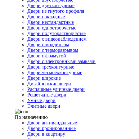
Двери двухконтурные
Двери из гнутого профиля
Двери накладные
Двери нестандартные
Двери одностворчатые
Двери полуторастворчатые
Двери с видеонаблюдением
Двери с молдингом
Двери с терморазрывом
Двери с фрамугой
Двери с электронными замками
Двери трехконтурные
Двери четырехконтурные
Двери широкие
Дизайнерские двери
Распашные уличные двери
Решетчатые двери
Умные двери
Элитные двери
По назначению
Двери антивандальные
Двери бронированные
Двери в квартиру