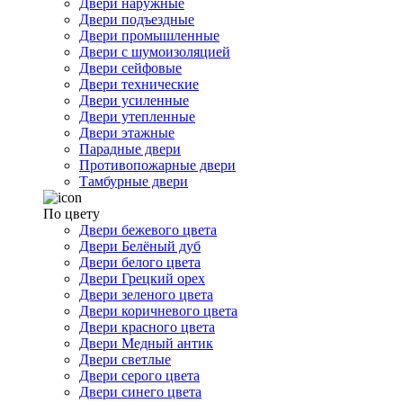
Двери наружные
Двери подъездные
Двери промышленные
Двери с шумоизоляцией
Двери сейфовые
Двери технические
Двери усиленные
Двери утепленные
Двери этажные
Парадные двери
Противопожарные двери
Тамбурные двери
По цвету
Двери бежевого цвета
Двери Белёный дуб
Двери белого цвета
Двери Грецкий орех
Двери зеленого цвета
Двери коричневого цвета
Двери красного цвета
Двери Медный антик
Двери светлые
Двери серого цвета
Двери синего цвета