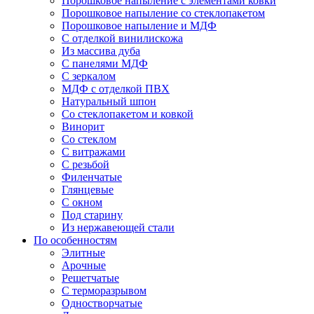
Порошковое напыление с элементами ковки
Порошковое напыление со стеклопакетом
Порошковое напыление и МДФ
С отделкой винилискожа
Из массива дуба
С панелями МДФ
С зеркалом
МДФ с отделкой ПВХ
Натуральный шпон
Со стеклопакетом и ковкой
Винорит
Со стеклом
С витражами
С резьбой
Филенчатые
Глянцевые
С окном
Под старину
Из нержавеющей стали
По особенностям
Элитные
Арочные
Решетчатые
С терморазрывом
Одностворчатые