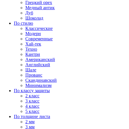
Грецкий орех
Медный антик
Дуб
Шоколад
По стилю
Классические
Модерн
Современные
Хай-тек
Техно
Кантри
Американский
Английский
Шале
Прованс
Скандинавский
Минимализм
По классу защиты
2 класс
3 класс
4 класс
5 класс
По толщине листа
2 мм
3 мм