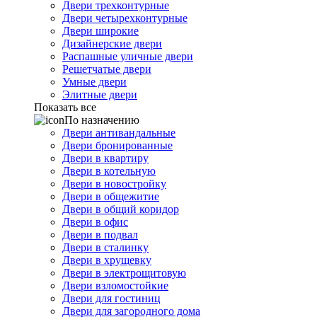
Двери трехконтурные
Двери четырехконтурные
Двери широкие
Дизайнерские двери
Распашные уличные двери
Решетчатые двери
Умные двери
Элитные двери
Показать все
По назначению
Двери антивандальные
Двери бронированные
Двери в квартиру
Двери в котельную
Двери в новостройку
Двери в общежитие
Двери в общий коридор
Двери в офис
Двери в подвал
Двери в сталинку
Двери в хрущевку
Двери в электрощитовую
Двери взломостойкие
Двери для гостиниц
Двери для загородного дома