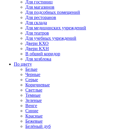
Для гостиниц
Для магазинов
Для подсобных помещений
Для ресторанов
Для склада
Для медицинских учреждений
Для театров
Для учебных учреждений
Двери КХО
Двери КХН
В общий коридор
Для хозблока
По цвету
Белые
Черные
Серые
Коричневые
Светлые
Темные
Зеленые
Венге
Синие
Красные
Бежевые
Белёный дуб