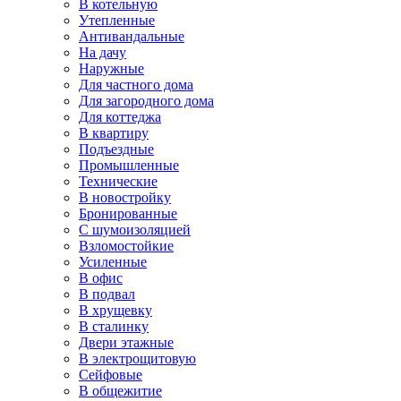
В котельную
Утепленные
Антивандальные
На дачу
Наружные
Для частного дома
Для загородного дома
Для коттеджа
В квартиру
Подъездные
Промышленные
Технические
В новостройку
Бронированные
С шумоизоляцией
Взломостойкие
Усиленные
В офис
В подвал
В хрущевку
В сталинку
Двери этажные
В электрощитовую
Сейфовые
В общежитие