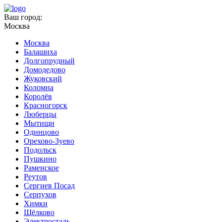
Ваш город:
Москва
Москва
Балашиха
Долгопрудный
Домодедово
Жуковский
Коломна
Королёв
Красногорск
Люберцы
Мытищи
Одинцово
Орехово-Зуево
Подольск
Пушкино
Раменское
Реутов
Сергиев Посад
Серпухов
Химки
Щёлково
Электросталь