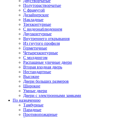
Двустворчатые
Полуторастворчатые
С фрамугой
Дизайнерские
Накладные
Трехконтурные
С видеонаблюдением
Двухконтурные
Внутреннего открывания
Из гнутого профиля
Герметичные
Четырехконтурные
С молдингом
Распашные уличные двери
Вторая входная дверь
Нестандартные
Высокие
Двери больших размеров
Широкие
Умные двери
Двери с электронными замками
По назначению
Тамбурные
Парадные
Противопожарные