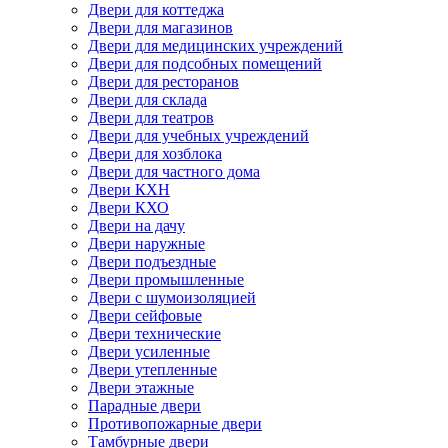
Двери для коттеджа
Двери для магазинов
Двери для медицинских учреждений
Двери для подсобных помещений
Двери для ресторанов
Двери для склада
Двери для театров
Двери для учебных учреждений
Двери для хозблока
Двери для частного дома
Двери КХН
Двери КХО
Двери на дачу
Двери наружные
Двери подъездные
Двери промышленные
Двери с шумоизоляцией
Двери сейфовые
Двери технические
Двери усиленные
Двери утепленные
Двери этажные
Парадные двери
Противопожарные двери
Тамбурные двери