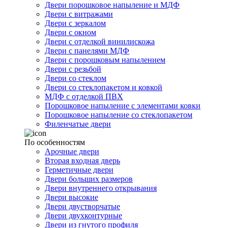
Двери порошковое напыление и МДФ
Двери с витражами
Двери с зеркалом
Двери с окном
Двери с отделкой винилискожа
Двери с панелями МДФ
Двери с порошковым напылением
Двери с резьбой
Двери со стеклом
Двери со стеклопакетом и ковкой
МДФ с отделкой ПВХ
Порошковое напыление с элементами ковки
Порошковое напыление со стеклопакетом
Филенчатые двери
По особенностям
Арочные двери
Вторая входная дверь
Герметичные двери
Двери больших размеров
Двери внутреннего открывания
Двери высокие
Двери двустворчатые
Двери двухконтурные
Двери из гнутого профиля