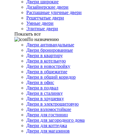
Двери широкие
Дизайнерские двери
Распашные уличные двери
Решетчатые двери
Умные двери
Элитные двери
Показать все
По назначению
Двери антивандальные
Двери бронированные
Двери в квартиру
Двери в котельную
Двери в новостройку
Двери в общежитие
Двери в общий коридор
Двери в офис
Двери в подвал
Двери в сталинку
Двери в хрущевку
Двери в электрощитовую
Двери взломостойкие
Двери для гостиниц
Двери для загородного дома
Двери для коттеджа
Двери для магазинов