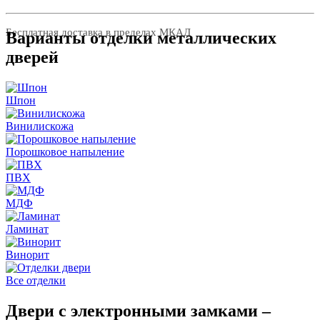
Бесплатная доставка в пределах МКАД
Варианты отделки металлических
дверей
Шпон
Винилискожа
Порошковое напыление
ПВХ
МДФ
Ламинат
Винорит
Все отделки
Двери с электронными замками –