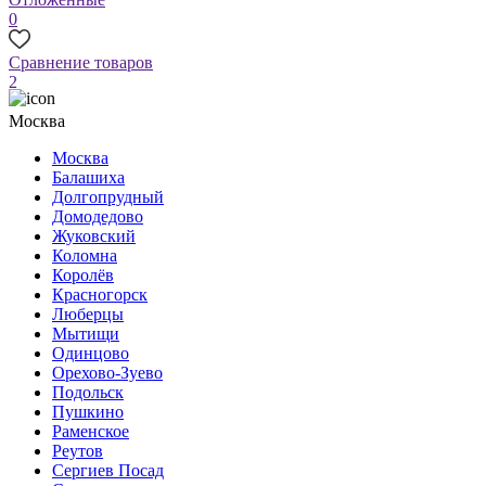
0
Сравнение товаров
2
Москва
Москва
Балашиха
Долгопрудный
Домодедово
Жуковский
Коломна
Королёв
Красногорск
Люберцы
Мытищи
Одинцово
Орехово-Зуево
Подольск
Пушкино
Раменское
Реутов
Сергиев Посад