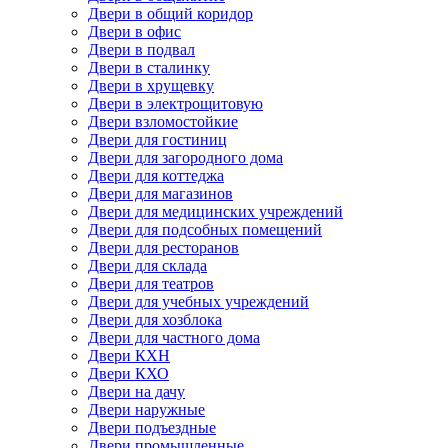
Двери в общий коридор
Двери в офис
Двери в подвал
Двери в сталинку
Двери в хрущевку
Двери в электрощитовую
Двери взломостойкие
Двери для гостиниц
Двери для загородного дома
Двери для коттеджа
Двери для магазинов
Двери для медицинских учреждений
Двери для подсобных помещений
Двери для ресторанов
Двери для склада
Двери для театров
Двери для учебных учреждений
Двери для хозблока
Двери для частного дома
Двери КХН
Двери КХО
Двери на дачу
Двери наружные
Двери подъездные
Двери промышленные