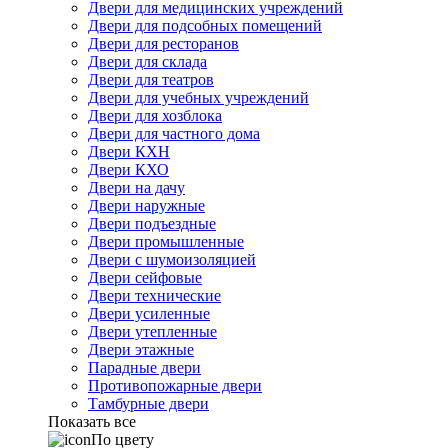
Двери для медицинских учреждений
Двери для подсобных помещений
Двери для ресторанов
Двери для склада
Двери для театров
Двери для учебных учреждений
Двери для хозблока
Двери для частного дома
Двери КХН
Двери КХО
Двери на дачу
Двери наружные
Двери подъездные
Двери промышленные
Двери с шумоизоляцией
Двери сейфовые
Двери технические
Двери усиленные
Двери утепленные
Двери этажные
Парадные двери
Противопожарные двери
Тамбурные двери
Показать все
По цвету