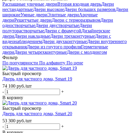
Распашные уличные двери
Вторая входная дверь
Двери
нестандартные
Двери высокие
Двери больших размеров
Двери
широкие
Умные двери
Элитные двери
Арочные
двери
Решетчатые двери
Двери с терморазрывом
Двери
одностворчатые
Двери двустворчатые
Двери
полуторастворчатые
Двери с фрамугой
Дизайнерские
двери
Двери накладные
Двери трехконтурные
Двери с
видеонаблюдением
Двери двухконтурные
Двери внутреннего
открывания
Двери из гнутого профиля
Герметичные
двери
Двери четырехконтурные
Двери с молдингом
Фильтр
По популярности
По алфавиту
По цене
Быстрый просмотр
Дверь для частного дома, Smart 19
74 100
руб.
/шт
-
+
В корзину
Быстрый просмотр
Дверь для частного дома, Smart 20
53 300
руб.
/шт
-
+
В корзину