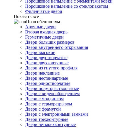
Порошковое напыление с элементами ковки
Порошковое напыление со стеклопакетом
Филенчатые двери
Показать все
По особенностям
Арочные двери
Вторая входная дверь
Герметичные двери
Двери больших размеров
Двери внутреннего открывания
Двери высокие
Двери двустворчатые
Двери двухконтурные
Двери из гнутого профиля
Двери накладные
Двери нестандартные
Двери одностворчатые
Двери полуторастворчатые
Двери с видеонаблюдением
Двери с молдингом
Двери с терморазрывом
Двери с фрамугой
Двери с электронными замками
Двери трехконтурные
Двери четырехконтурные