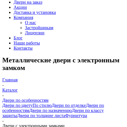
Двери на заказ
Акции
Доставка и установка
Компания
О нас
Застройщикам
Лицензии
Блог
Наши работы
Контакты
Металлические двери с электронным
замком
Главная
-
Каталог
-
Двери по особенностям
Двери по цвету
По стилю
Двери по отделке
Двери по
особенностям
Двери по назначению
Двери по классу
защиты
Двери по толщине листа
Фурнитура
-
Двери с электронными замками