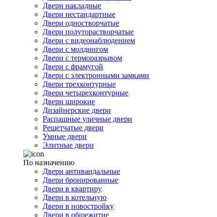
Двери накладные
Двери нестандартные
Двери одностворчатые
Двери полуторастворчатые
Двери с видеонаблюдением
Двери с молдингом
Двери с терморазрывом
Двери с фрамугой
Двери с электронными замками
Двери трехконтурные
Двери четырехконтурные
Двери широкие
Дизайнерские двери
Распашные уличные двери
Решетчатые двери
Умные двери
Элитные двери
По назначению
Двери антивандальные
Двери бронированные
Двери в квартиру
Двери в котельную
Двери в новостройку
Двери в общежитие