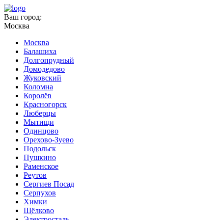
Ваш город:
Москва
Москва
Балашиха
Долгопрудный
Домодедово
Жуковский
Коломна
Королёв
Красногорск
Люберцы
Мытищи
Одинцово
Орехово-Зуево
Подольск
Пушкино
Раменское
Реутов
Сергиев Посад
Серпухов
Химки
Щёлково
Электросталь