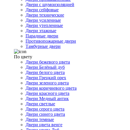
Двери с шумоизоляцией
Двери сейфовые
Двери технические
Двери усиленные
Двери утепленные
Двери этажные
Парадные двери
Противопожарные двери
Тамбурные двери
По цвету
Двери бежевого цвета
Двери Белёный дуб
Двери белого цвета
Двери Грецкий орех
Двери зеленого цвета
Двери коричневого цвета
Двери красного цвета
Двери Медный антик
Двери светлые
Двери серого цвета
Двери синего цвета
Двери темные
Двери цвета венге
Двери цвета Дуб