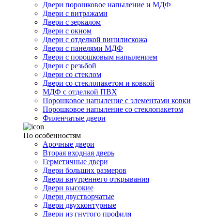
Двери порошковое напыление и МДФ
Двери с витражами
Двери с зеркалом
Двери с окном
Двери с отделкой винилискожа
Двери с панелями МДФ
Двери с порошковым напылением
Двери с резьбой
Двери со стеклом
Двери со стеклопакетом и ковкой
МДФ с отделкой ПВХ
Порошковое напыление с элементами ковки
Порошковое напыление со стеклопакетом
Филенчатые двери
По особенностям
Арочные двери
Вторая входная дверь
Герметичные двери
Двери больших размеров
Двери внутреннего открывания
Двери высокие
Двери двустворчатые
Двери двухконтурные
Двери из гнутого профиля