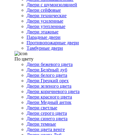
Двери с шумоизоляцией
Двери сейфовые
Двери технические
Двери усиленные
Двери утепленные
Двери этажные
Парадные двери
Противопожарные двери
Тамбурные двери
По цвету
Двери бежевого цвета
Двери Белёный дуб
Двери белого цвета
Двери Грецкий орех
Двери зеленого цвета
Двери коричневого цвета
Двери красного цвета
Двери Медный антик
Двери светлые
Двери серого цвета
Двери синего цвета
Двери темные
Двери цвета венге
Двери цвета Дуб