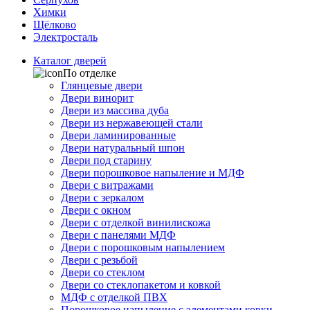
Химки
Щёлково
Электросталь
Каталог дверей
По отделке
Глянцевые двери
Двери винорит
Двери из массива дуба
Двери из нержавеющей стали
Двери ламинированные
Двери натуральный шпон
Двери под старину
Двери порошковое напыление и МДФ
Двери с витражами
Двери с зеркалом
Двери с окном
Двери с отделкой винилискожа
Двери с панелями МДФ
Двери с порошковым напылением
Двери с резьбой
Двери со стеклом
Двери со стеклопакетом и ковкой
МДФ с отделкой ПВХ
Порошковое напыление с элементами ковки