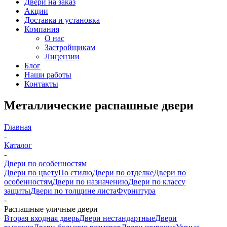
Двери на заказ
Акции
Доставка и установка
Компания
О нас
Застройщикам
Лицензии
Блог
Наши работы
Контакты
Металлические распашные двери
Главная
-
Каталог
-
Двери по особенностям
Двери по цвету
По стилю
Двери по отделке
Двери по
особенностям
Двери по назначению
Двери по классу
защиты
Двери по толщине листа
Фурнитура
-
Распашные уличные двери
Вторая входная дверь
Двери нестандартные
Двери