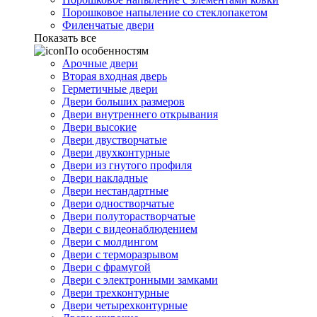
Порошковое напыление со стеклопакетом
Филенчатые двери
Показать все
По особенностям
Арочные двери
Вторая входная дверь
Герметичные двери
Двери больших размеров
Двери внутреннего открывания
Двери высокие
Двери двустворчатые
Двери двухконтурные
Двери из гнутого профиля
Двери накладные
Двери нестандартные
Двери одностворчатые
Двери полуторастворчатые
Двери с видеонаблюдением
Двери с молдингом
Двери с терморазрывом
Двери с фрамугой
Двери с электронными замками
Двери трехконтурные
Двери четырехконтурные