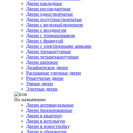
Двери накладные
Двери нестандартные
Двери одностворчатые
Двери полуторастворчатые
Двери с видеонаблюдением
Двери с молдингом
Двери с терморазрывом
Двери с фрамугой
Двери с электронными замками
Двери трехконтурные
Двери четырехконтурные
Двери широкие
Дизайнерские двери
Распашные уличные двери
Решетчатые двери
Умные двери
Элитные двери
По назначению
Двери антивандальные
Двери бронированные
Двери в квартиру
Двери в котельную
Двери в новостройку
Двери в общежитие