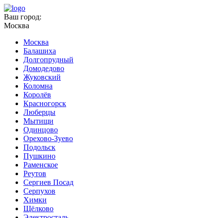
Ваш город:
Москва
Москва
Балашиха
Долгопрудный
Домодедово
Жуковский
Коломна
Королёв
Красногорск
Люберцы
Мытищи
Одинцово
Орехово-Зуево
Подольск
Пушкино
Раменское
Реутов
Сергиев Посад
Серпухов
Химки
Щёлково
Электросталь