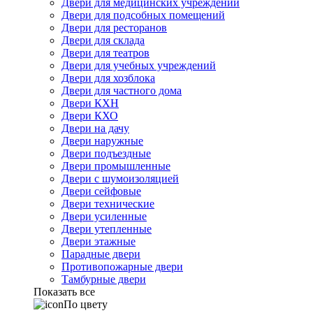
Двери для медицинских учреждений
Двери для подсобных помещений
Двери для ресторанов
Двери для склада
Двери для театров
Двери для учебных учреждений
Двери для хозблока
Двери для частного дома
Двери КХН
Двери КХО
Двери на дачу
Двери наружные
Двери подъездные
Двери промышленные
Двери с шумоизоляцией
Двери сейфовые
Двери технические
Двери усиленные
Двери утепленные
Двери этажные
Парадные двери
Противопожарные двери
Тамбурные двери
Показать все
По цвету