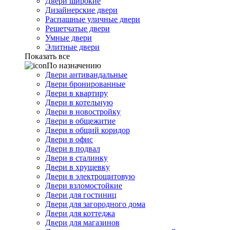
Двери широкие
Дизайнерские двери
Распашные уличные двери
Решетчатые двери
Умные двери
Элитные двери
Показать все
По назначению
Двери антивандальные
Двери бронированные
Двери в квартиру
Двери в котельную
Двери в новостройку
Двери в общежитие
Двери в общий коридор
Двери в офис
Двери в подвал
Двери в сталинку
Двери в хрущевку
Двери в электрощитовую
Двери взломостойкие
Двери для гостиниц
Двери для загородного дома
Двери для коттеджа
Двери для магазинов