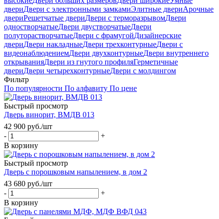
высокие
Двери больших размеров
Двери широкие
Умные
двери
Двери с электронными замками
Элитные двери
Арочные
двери
Решетчатые двери
Двери с терморазрывом
Двери
одностворчатые
Двери двустворчатые
Двери
полуторастворчатые
Двери с фрамугой
Дизайнерские
двери
Двери накладные
Двери трехконтурные
Двери с
видеонаблюдением
Двери двухконтурные
Двери внутреннего
открывания
Двери из гнутого профиля
Герметичные
двери
Двери четырехконтурные
Двери с молдингом
Фильтр
По популярности
По алфавиту
По цене
Быстрый просмотр
Дверь винорит, ВМДВ 013
42 900
руб.
/шт
-
+
В корзину
Быстрый просмотр
Дверь с порошковым напылением, в дом 2
43 680
руб.
/шт
-
+
В корзину