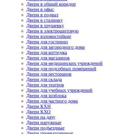
Двери в общий коридор
Двери в офис
Двери в подвал
Двери в сталинку
Двери в хрущевку
Двери в электрощитовую
Двери взломостойкие
Двери для гостиниц
Двери для загородного дома
Двери для коттеджа
Двери для магазинов
Двери для медицинских учреждений
Двери для подсобных помещений
Двери для ресторанов
Двери для склада
Двери для театров
Двери для учебных учреждений
Двери для хозблока
Двери для частного дома
Двери КХН
Двери КХО
Двери на дачу
Двери наружные
Двери подъездные
Двери промышленные