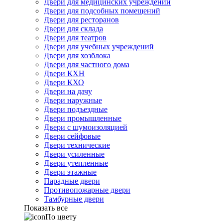
Двери для медицинских учреждений
Двери для подсобных помещений
Двери для ресторанов
Двери для склада
Двери для театров
Двери для учебных учреждений
Двери для хозблока
Двери для частного дома
Двери КХН
Двери КХО
Двери на дачу
Двери наружные
Двери подъездные
Двери промышленные
Двери с шумоизоляцией
Двери сейфовые
Двери технические
Двери усиленные
Двери утепленные
Двери этажные
Парадные двери
Противопожарные двери
Тамбурные двери
Показать все
По цвету