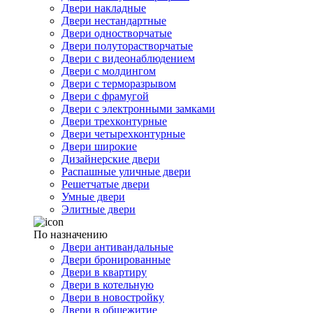
Двери накладные
Двери нестандартные
Двери одностворчатые
Двери полуторастворчатые
Двери с видеонаблюдением
Двери с молдингом
Двери с терморазрывом
Двери с фрамугой
Двери с электронными замками
Двери трехконтурные
Двери четырехконтурные
Двери широкие
Дизайнерские двери
Распашные уличные двери
Решетчатые двери
Умные двери
Элитные двери
По назначению
Двери антивандальные
Двери бронированные
Двери в квартиру
Двери в котельную
Двери в новостройку
Двери в общежитие