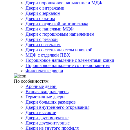
Двери порошковое напыление и МДФ
Двери с витражами
Двери с зеркалом
Двери с окном
Двери с отделкой винилискожа
Двери с панелями МДФ
Двери с порошковым напылением
Двери с резьбой
Двери со стеклом
Двери со стеклопакетом и ковкой
МДФ с отделкой ПВХ
Порошковое напыление с элементами ковки
Порошковое напыление со стеклопакетом
Филенчатые двери
По особенностям
Арочные двери
Вторая входная дверь
Герметичные двери
Двери больших размеров
Двери внутреннего открывания
Двери высокие
Двери двустворчатые
Двери двухконтурные
Двери из гнутого профиля