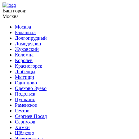
Ваш город:
Москва
Москва
Балашиха
Долгопрудный
Домодедово
Жуковский
Коломна
Королёв
Красногорск
Люберцы
Мытищи
Одинцово
Орехово-Зуево
Подольск
Пушкино
Раменское
Реутов
Сергиев Посад
Серпухов
Химки
Щёлково
Электросталь