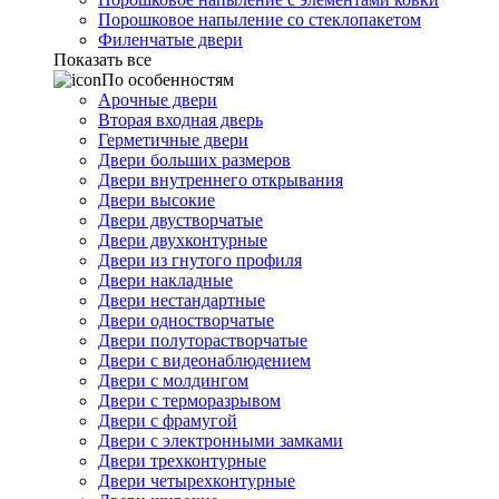
Порошковое напыление со стеклопакетом
Филенчатые двери
Показать все
По особенностям
Арочные двери
Вторая входная дверь
Герметичные двери
Двери больших размеров
Двери внутреннего открывания
Двери высокие
Двери двустворчатые
Двери двухконтурные
Двери из гнутого профиля
Двери накладные
Двери нестандартные
Двери одностворчатые
Двери полуторастворчатые
Двери с видеонаблюдением
Двери с молдингом
Двери с терморазрывом
Двери с фрамугой
Двери с электронными замками
Двери трехконтурные
Двери четырехконтурные