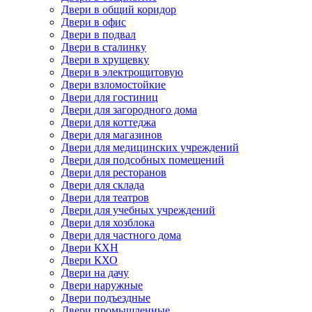
Двери в общий коридор
Двери в офис
Двери в подвал
Двери в сталинку
Двери в хрущевку
Двери в электрощитовую
Двери взломостойкие
Двери для гостиниц
Двери для загородного дома
Двери для коттеджа
Двери для магазинов
Двери для медицинских учреждений
Двери для подсобных помещений
Двери для ресторанов
Двери для склада
Двери для театров
Двери для учебных учреждений
Двери для хозблока
Двери для частного дома
Двери КХН
Двери КХО
Двери на дачу
Двери наружные
Двери подъездные
Двери промышленные