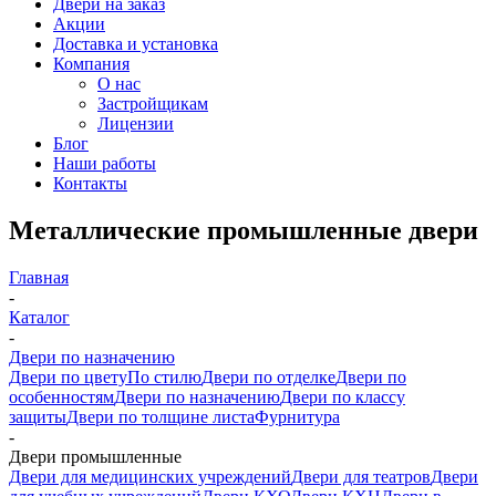
Двери на заказ
Акции
Доставка и установка
Компания
О нас
Застройщикам
Лицензии
Блог
Наши работы
Контакты
Металлические промышленные двери
Главная
-
Каталог
-
Двери по назначению
Двери по цвету
По стилю
Двери по отделке
Двери по
особенностям
Двери по назначению
Двери по классу
защиты
Двери по толщине листа
Фурнитура
-
Двери промышленные
Двери для медицинских учреждений
Двери для театров
Двери