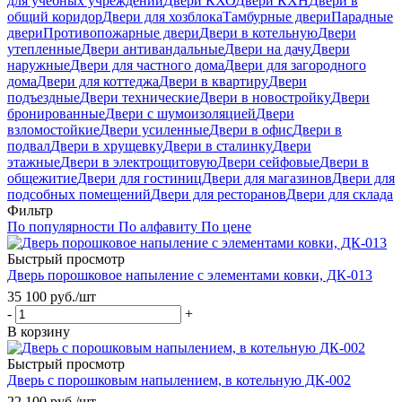
для учебных учреждений
Двери КХО
Двери КХН
Двери в
общий коридор
Двери для хозблока
Тамбурные двери
Парадные
двери
Противопожарные двери
Двери в котельную
Двери
утепленные
Двери антивандальные
Двери на дачу
Двери
наружные
Двери для частного дома
Двери для загородного
дома
Двери для коттеджа
Двери в квартиру
Двери
подъездные
Двери технические
Двери в новостройку
Двери
бронированные
Двери с шумоизоляцией
Двери
взломостойкие
Двери усиленные
Двери в офис
Двери в
подвал
Двери в хрущевку
Двери в сталинку
Двери
этажные
Двери в электрощитовую
Двери сейфовые
Двери в
общежитие
Двери для гостиниц
Двери для магазинов
Двери для
подсобных помещений
Двери для ресторанов
Двери для склада
Фильтр
По популярности
По алфавиту
По цене
Быстрый просмотр
Дверь порошковое напыление с элементами ковки, ДК-013
35 100
руб.
/шт
-
+
В корзину
Быстрый просмотр
Дверь с порошковым напылением, в котельную ДК-002
22 100
руб.
/шт