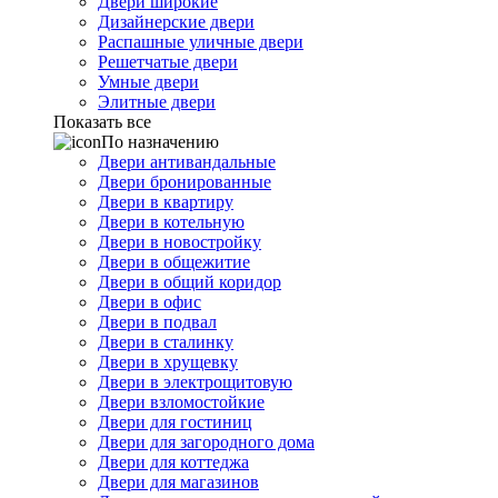
Двери широкие
Дизайнерские двери
Распашные уличные двери
Решетчатые двери
Умные двери
Элитные двери
Показать все
По назначению
Двери антивандальные
Двери бронированные
Двери в квартиру
Двери в котельную
Двери в новостройку
Двери в общежитие
Двери в общий коридор
Двери в офис
Двери в подвал
Двери в сталинку
Двери в хрущевку
Двери в электрощитовую
Двери взломостойкие
Двери для гостиниц
Двери для загородного дома
Двери для коттеджа
Двери для магазинов