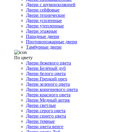
Двери с шумоизоляцией
Двери сейфовые
Двери технические
Двери усиленные
Двери утепленные
Двери этажные
Парадные двери
Противопожарные двери
Тамбурные двери
По цвету
Двери бежевого цвета
Двери Белёный дуб
Двери белого цвета
Двери Грецкий орех
Двери зеленого цвета
Двери коричневого цвета
Двери красного цвета
Двери Медный антик
Двери светлые
Двери серого цвета
Двери синего цвета
Двери темные
Двери цвета венге
Двери цвета Дуб