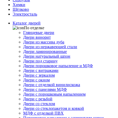
Химки
Щёлково
Электросталь
Каталог дверей
По отделке
Глянцевые двери
Двери винорит
Двери из массива дуба
Двери из нержавеющей стали
Двери ламинированные
Двери натуральный шпон
Двери под старину
Двери порошковое напыление и МДФ
Двери с витражами
Двери с зеркалом
Двери с окном
Двери с отделкой винилискожа
Двери с панелями МДФ
Двери с порошковым напылением
Двери с резьбой
Двери со стеклом
Двери со стеклопакетом и ковкой
МДФ с отделкой ПВХ
Порошковое напыление с элементами ковки