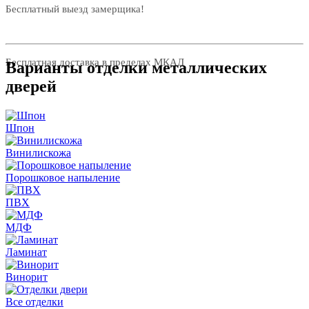
Бесплатный выезд замерщика!
Бесплатная доставка в пределах МКАД
Варианты отделки металлических
дверей
Шпон
Винилискожа
Порошковое напыление
ПВХ
МДФ
Ламинат
Винорит
Все отделки