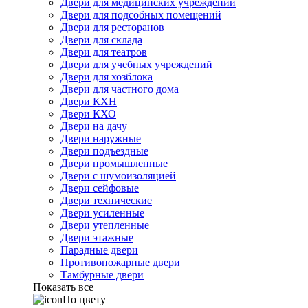
Двери для медицинских учреждений
Двери для подсобных помещений
Двери для ресторанов
Двери для склада
Двери для театров
Двери для учебных учреждений
Двери для хозблока
Двери для частного дома
Двери КХН
Двери КХО
Двери на дачу
Двери наружные
Двери подъездные
Двери промышленные
Двери с шумоизоляцией
Двери сейфовые
Двери технические
Двери усиленные
Двери утепленные
Двери этажные
Парадные двери
Противопожарные двери
Тамбурные двери
Показать все
По цвету