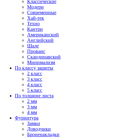
Классические
Модерн
Современные
Хай-тек
Техно
Кантри
Американский
Английский
Шале
Прованс
Скандинавский
Минимализм
По классу защиты
2 класс
3 класс
4 класс
5 класс
По толщине листа
2 мм
3 мм
4 мм
Фурнитура
Замки
Доводчики
Броненакладки