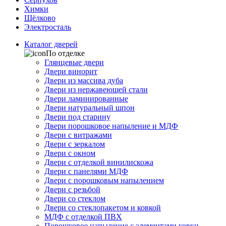
Химки
Щёлково
Электросталь
Каталог дверей
По отделке
Глянцевые двери
Двери винорит
Двери из массива дуба
Двери из нержавеющей стали
Двери ламинированные
Двери натуральный шпон
Двери под старину
Двери порошковое напыление и МДФ
Двери с витражами
Двери с зеркалом
Двери с окном
Двери с отделкой винилискожа
Двери с панелями МДФ
Двери с порошковым напылением
Двери с резьбой
Двери со стеклом
Двери со стеклопакетом и ковкой
МДФ с отделкой ПВХ
Порошковое напыление с элементами ковки