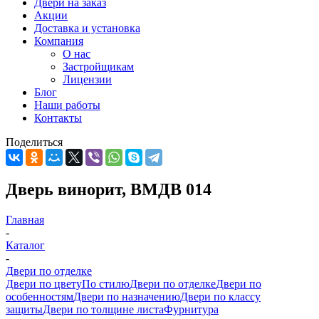
Двери на заказ
Акции
Доставка и установка
Компания
О нас
Застройщикам
Лицензии
Блог
Наши работы
Контакты
Поделиться
Дверь винорит, ВМДВ 014
Главная
-
Каталог
-
Двери по отделке
Двери по цвету
По стилю
Двери по отделке
Двери по
особенностям
Двери по назначению
Двери по классу
защиты
Двери по толщине листа
Фурнитура