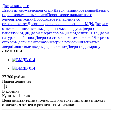
-
Двери винорит
Двери из нержавеющей стали
Двери ламинированные
Двери с
порошковым напылением
Порошковое напыление с
элементами ковки
Порошковое напыление со
стеклопакетом
Двери порошковое напыление и МДФ
Двери с
отделкой винилискожа
Двери из массива дуба
Двери с
панелями МДФ
Двери с зеркалом
МДФ с отделкой ПВХ
Двери
натуральный шпон
Двери со стеклопакетом и ковкой
Двери со
стеклом
Двери с витражами
Двери с резьбой
Филенчатые
двери
Глянцевые двери
Двери с окном
Двери под старину
-
ВМДВ 014
27 300
руб.
/шт
Нашли дешевле?
-
+
В корзину
Купить в 1 клик
Цена действительна только для интернет-магазина и может
отличаться от цен в розничных магазинах