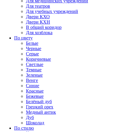
Для медицинских учреждений
Для театров
Для учебных учреждений
Двери КХО
Двери КХН
В общий коридор
Для хозблока
По цвету
Белые
Черные
Серые
Коричневые
Светлые
Темные
Зеленые
Венге
Синие
Красные
Бежевые
Белёный дуб
Грецкий орех
Медный антик
Дуб
Шоколад
По стилю