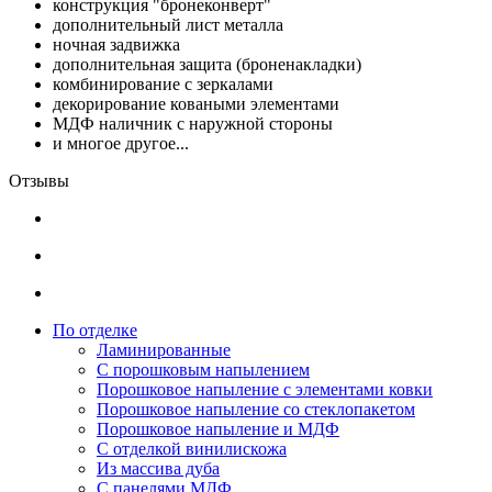
конструкция "бронеконверт"
дополнительный лист металла
ночная задвижка
дополнительная защита (броненакладки)
комбинирование с зеркалами
декорирование коваными элементами
МДФ наличник с наружной стороны
и многое другое...
Отзывы
По отделке
Ламинированные
С порошковым напылением
Порошковое напыление с элементами ковки
Порошковое напыление со стеклопакетом
Порошковое напыление и МДФ
С отделкой винилискожа
Из массива дуба
С панелями МДФ