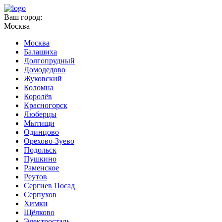
Ваш город:
Москва
Москва
Балашиха
Долгопрудный
Домодедово
Жуковский
Коломна
Королёв
Красногорск
Люберцы
Мытищи
Одинцово
Орехово-Зуево
Подольск
Пушкино
Раменское
Реутов
Сергиев Посад
Серпухов
Химки
Щёлково
Электросталь