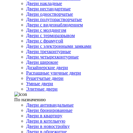
Двери накладные
Двери нестандартные
Двери одностворчатые
Двери полуторастворчатые
Двери с видеонаблюдением
Двери с молдингом
Двери с терморазрывом
Двери с фрамугой
Двери с электронными замками
Двери трехконтурные
Двери четырехконтурные
Двери широкие
Дизайнерские двери
Распашные уличные двери
Решетчатые двери
Умные двери
Элитные двери
По назначению
Двери антивандальные
Двери бронированные
Двери в квартиру
Двери в котельную
Двери в новостройку
Двери в общежитие