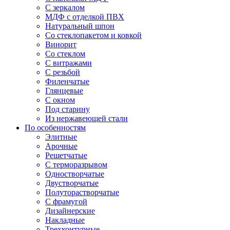
С зеркалом
МДФ с отделкой ПВХ
Натуральный шпон
Со стеклопакетом и ковкой
Винорит
Со стеклом
С витражами
С резьбой
Филенчатые
Глянцевые
С окном
Под старину
Из нержавеющей стали
По особенностям
Элитные
Арочные
Решетчатые
С терморазрывом
Одностворчатые
Двустворчатые
Полуторастворчатые
С фрамугой
Дизайнерские
Накладные
Трехконтурные