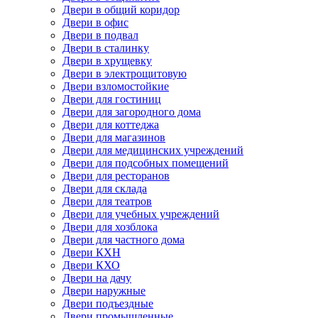
Двери в общий коридор
Двери в офис
Двери в подвал
Двери в сталинку
Двери в хрущевку
Двери в электрощитовую
Двери взломостойкие
Двери для гостиниц
Двери для загородного дома
Двери для коттеджа
Двери для магазинов
Двери для медицинских учреждений
Двери для подсобных помещений
Двери для ресторанов
Двери для склада
Двери для театров
Двери для учебных учреждений
Двери для хозблока
Двери для частного дома
Двери КХН
Двери КХО
Двери на дачу
Двери наружные
Двери подъездные
Двери промышленные