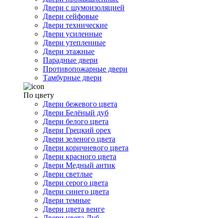
Двери с шумоизоляцией
Двери сейфовые
Двери технические
Двери усиленные
Двери утепленные
Двери этажные
Парадные двери
Противопожарные двери
Тамбурные двери
По цвету
Двери бежевого цвета
Двери Белёный дуб
Двери белого цвета
Двери Грецкий орех
Двери зеленого цвета
Двери коричневого цвета
Двери красного цвета
Двери Медный антик
Двери светлые
Двери серого цвета
Двери синего цвета
Двери темные
Двери цвета венге
Двери цвета Дуб