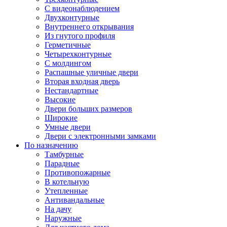
С видеонаблюдением
Двухконтурные
Внутреннего открывания
Из гнутого профиля
Герметичные
Четырехконтурные
С молдингом
Распашные уличные двери
Вторая входная дверь
Нестандартные
Высокие
Двери больших размеров
Широкие
Умные двери
Двери с электронными замками
По назначению
Тамбурные
Парадные
Противопожарные
В котельную
Утепленные
Антивандальные
На дачу
Наружные