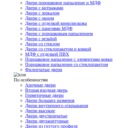
Двери порошковое напыление и МДФ
Двери с витражами
Двери с зеркалом
Двери с окном
Двери с отделкой винилискожа
Двери с панелями МДФ
Двери с порошковым напылением
Двери с резьбой
Двери со стеклом
Двери со стеклопакетом и ковкой
МДФ с отделкой ПВХ
Порошковое напыление с элементами ковки
Порошковое напыление со стеклопакетом
Филенчатые двери
По особенностям
Арочные двери
Вторая входная дверь
Герметичные двери
Двери больших размеров
Двери внутреннего открывания
Двери высокие
Двери двустворчатые
Двери двухконтурные
Двери из гнутого профиля