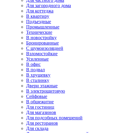
Для частного дома
Для загородного дома
Для коттеджа
В квартиру
Подъездные
Промышленные
Технические
В новостройку
Бронированные
С шумоизоляцией
Взломостойкие
Усиленные
В офис
В подвал
В хрущевку
В сталинку
Двери этажные
В электрощитовую
Сейфовые
В общежитие
Для гостиниц
Для магазинов
Для подсобных помещений
Для ресторанов
Для склада