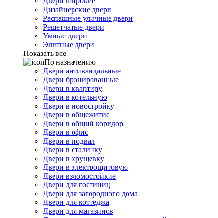
Двери широкие
Дизайнерские двери
Распашные уличные двери
Решетчатые двери
Умные двери
Элитные двери
Показать все
По назначению
Двери антивандальные
Двери бронированные
Двери в квартиру
Двери в котельную
Двери в новостройку
Двери в общежитие
Двери в общий коридор
Двери в офис
Двери в подвал
Двери в сталинку
Двери в хрущевку
Двери в электрощитовую
Двери взломостойкие
Двери для гостиниц
Двери для загородного дома
Двери для коттеджа
Двери для магазинов