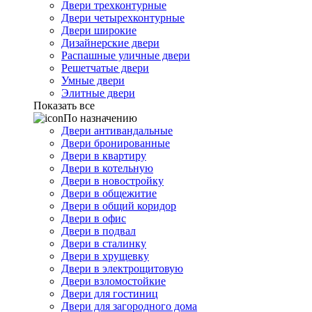
Двери трехконтурные
Двери четырехконтурные
Двери широкие
Дизайнерские двери
Распашные уличные двери
Решетчатые двери
Умные двери
Элитные двери
Показать все
По назначению
Двери антивандальные
Двери бронированные
Двери в квартиру
Двери в котельную
Двери в новостройку
Двери в общежитие
Двери в общий коридор
Двери в офис
Двери в подвал
Двери в сталинку
Двери в хрущевку
Двери в электрощитовую
Двери взломостойкие
Двери для гостиниц
Двери для загородного дома