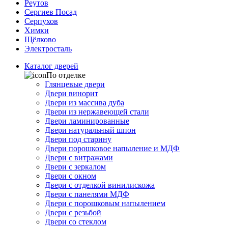
Реутов
Сергиев Посад
Серпухов
Химки
Щёлково
Электросталь
Каталог дверей
По отделке
Глянцевые двери
Двери винорит
Двери из массива дуба
Двери из нержавеющей стали
Двери ламинированные
Двери натуральный шпон
Двери под старину
Двери порошковое напыление и МДФ
Двери с витражами
Двери с зеркалом
Двери с окном
Двери с отделкой винилискожа
Двери с панелями МДФ
Двери с порошковым напылением
Двери с резьбой
Двери со стеклом