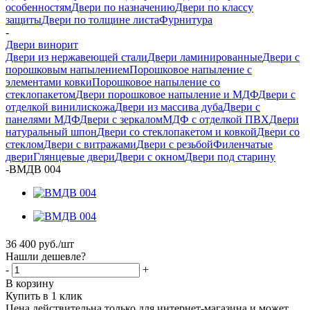
особенностям
Двери по назначению
Двери по классу
защиты
Двери по толщине листа
Фурнитура
-
Двери винорит
Двери из нержавеющей стали
Двери ламинированные
Двери с
порошковым напылением
Порошковое напыление с
элементами ковки
Порошковое напыление со
стеклопакетом
Двери порошковое напыление и МДФ
Двери с
отделкой винилискожа
Двери из массива дуба
Двери с
панелями МДФ
Двери с зеркалом
МДФ с отделкой ПВХ
Двери
натуральный шпон
Двери со стеклопакетом и ковкой
Двери со
стеклом
Двери с витражами
Двери с резьбой
Филенчатые
двери
Глянцевые двери
Двери с окном
Двери под старину
-
ВМДВ 004
36 400
руб.
/шт
Нашли дешевле?
-
+
В корзину
Купить в 1 клик
Цена действительна только для интернет-магазина и может