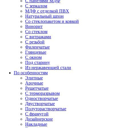
С панелями МДФ
С зеркалом
МДФ с отделкой ПВХ
Натуральный шпон
Со стеклопакетом и ковкой
Винорит
Со стеклом
С витражами
С резьбой
Филенчатые
Глянцевые
С окном
Под старину
Из нержавеющей стали
По особенностям
Элитные
Арочные
Решетчатые
С терморазрывом
Одностворчатые
Двустворчатые
Полуторастворчатые
С фрамугой
Дизайнерские
Накладные