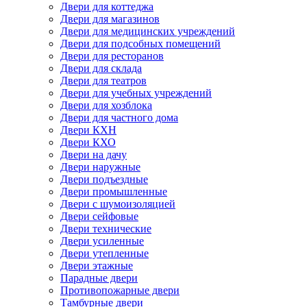
Двери для коттеджа
Двери для магазинов
Двери для медицинских учреждений
Двери для подсобных помещений
Двери для ресторанов
Двери для склада
Двери для театров
Двери для учебных учреждений
Двери для хозблока
Двери для частного дома
Двери КХН
Двери КХО
Двери на дачу
Двери наружные
Двери подъездные
Двери промышленные
Двери с шумоизоляцией
Двери сейфовые
Двери технические
Двери усиленные
Двери утепленные
Двери этажные
Парадные двери
Противопожарные двери
Тамбурные двери