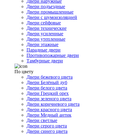
Двери наружные
Двери подъездные
Двери промышленные
Двери с шумоизоляцией
Двери сейфовые
Двери технические
Двери усиленные
Двери утепленные
Двери этажные
Парадные двери
Противопожарные двери
Тамбурные двери
По цвету
Двери бежевого цвета
Двери Белёный дуб
Двери белого цвета
Двери Грецкий орех
Двери зеленого цвета
Двери коричневого цвета
Двери красного цвета
Двери Медный антик
Двери светлые
Двери серого цвета
Двери синего цвета