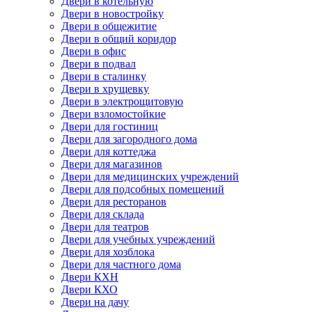
Двери в котельную
Двери в новостройку
Двери в общежитие
Двери в общий коридор
Двери в офис
Двери в подвал
Двери в сталинку
Двери в хрущевку
Двери в электрощитовую
Двери взломостойкие
Двери для гостиниц
Двери для загородного дома
Двери для коттеджа
Двери для магазинов
Двери для медицинских учреждений
Двери для подсобных помещений
Двери для ресторанов
Двери для склада
Двери для театров
Двери для учебных учреждений
Двери для хозблока
Двери для частного дома
Двери КХН
Двери КХО
Двери на дачу