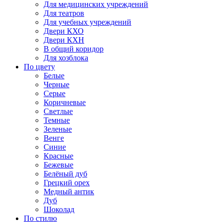
Для медицинских учреждений
Для театров
Для учебных учреждений
Двери КХО
Двери КХН
В общий коридор
Для хозблока
По цвету
Белые
Черные
Серые
Коричневые
Светлые
Темные
Зеленые
Венге
Синие
Красные
Бежевые
Белёный дуб
Грецкий орех
Медный антик
Дуб
Шоколад
По стилю