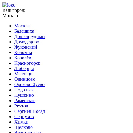
Ваш город:
Москва
Москва
Балашиха
Долгопрудный
Домодедово
Жуковский
Коломна
Королёв
Красногорск
Люберцы
Мытищи
Одинцово
Орехово-Зуево
Подольск
Пушкино
Раменское
Реутов
Сергиев Посад
Серпухов
Химки
Щёлково
Электросталь