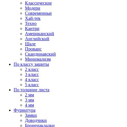
Классические
Модерн
Современные
Хай-тек
Техно
Кантри
Американский
Английский
Шале
Прованс
Скандинавский
Минимализм
По классу защиты
2 класс
3 класс
4 класс
5 класс
По толщине листа
2 мм
3 мм
4 мм
Фурнитура
Замки
Доводчики
Броненакладки