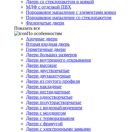
Двери со стеклопакетом и ковкой
МДФ с отделкой ПВХ
Порошковое напыление с элементами ковки
Порошковое напыление со стеклопакетом
Филенчатые двери
Показать все
По особенностям
Арочные двери
Вторая входная дверь
Герметичные двери
Двери больших размеров
Двери внутреннего открывания
Двери высокие
Двери двустворчатые
Двери двухконтурные
Двери из гнутого профиля
Двери накладные
Двери нестандартные
Двери одностворчатые
Двери полуторастворчатые
Двери с видеонаблюдением
Двери с молдингом
Двери с терморазрывом
Двери с фрамугой
Двери с электронными замками