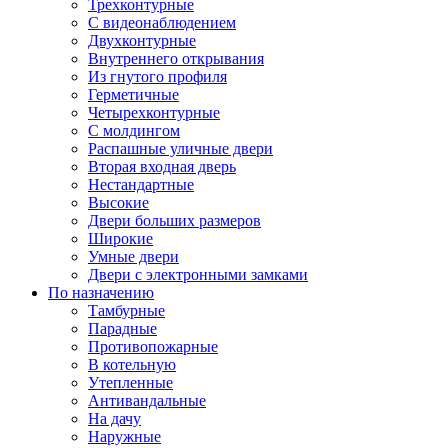
Трехконтурные
С видеонаблюдением
Двухконтурные
Внутреннего открывания
Из гнутого профиля
Герметичные
Четырехконтурные
С молдингом
Распашные уличные двери
Вторая входная дверь
Нестандартные
Высокие
Двери больших размеров
Широкие
Умные двери
Двери с электронными замками
По назначению
Тамбурные
Парадные
Противопожарные
В котельную
Утепленные
Антивандальные
На дачу
Наружные