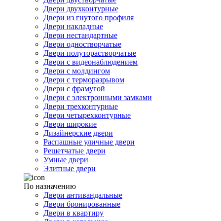
Двери двухконтурные
Двери из гнутого профиля
Двери накладные
Двери нестандартные
Двери одностворчатые
Двери полуторастворчатые
Двери с видеонаблюдением
Двери с молдингом
Двери с терморазрывом
Двери с фрамугой
Двери с электронными замками
Двери трехконтурные
Двери четырехконтурные
Двери широкие
Дизайнерские двери
Распашные уличные двери
Решетчатые двери
Умные двери
Элитные двери
По назначению
Двери антивандальные
Двери бронированные
Двери в квартиру