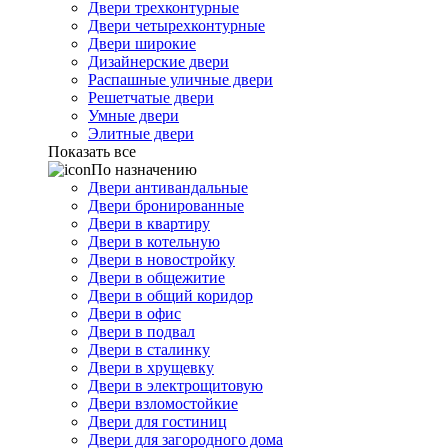
Двери трехконтурные
Двери четырехконтурные
Двери широкие
Дизайнерские двери
Распашные уличные двери
Решетчатые двери
Умные двери
Элитные двери
Показать все
По назначению
Двери антивандальные
Двери бронированные
Двери в квартиру
Двери в котельную
Двери в новостройку
Двери в общежитие
Двери в общий коридор
Двери в офис
Двери в подвал
Двери в сталинку
Двери в хрущевку
Двери в электрощитовую
Двери взломостойкие
Двери для гостиниц
Двери для загородного дома