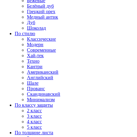
Бежевые
Белёный дуб
Грецкий орех
Медный антик
Дуб
Шоколад
По стилю
Классические
Модерн
Современные
Хай-тек
Техно
Кантри
Американский
Английский
Шале
Прованс
Скандинавский
Минимализм
По классу защиты
2 класс
3 класс
4 класс
5 класс
По толщине листа