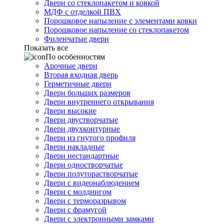
Двери со стеклопакетом и ковкой
МДФ с отделкой ПВХ
Порошковое напыление с элементами ковки
Порошковое напыление со стеклопакетом
Филенчатые двери
Показать все
По особенностям
Арочные двери
Вторая входная дверь
Герметичные двери
Двери больших размеров
Двери внутреннего открывания
Двери высокие
Двери двустворчатые
Двери двухконтурные
Двери из гнутого профиля
Двери накладные
Двери нестандартные
Двери одностворчатые
Двери полуторастворчатые
Двери с видеонаблюдением
Двери с молдингом
Двери с терморазрывом
Двери с фрамугой
Двери с электронными замками