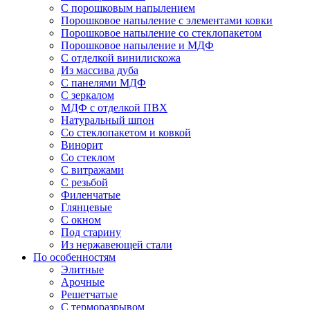
С порошковым напылением
Порошковое напыление с элементами ковки
Порошковое напыление со стеклопакетом
Порошковое напыление и МДФ
С отделкой винилискожа
Из массива дуба
С панелями МДФ
С зеркалом
МДФ с отделкой ПВХ
Натуральный шпон
Со стеклопакетом и ковкой
Винорит
Со стеклом
С витражами
С резьбой
Филенчатые
Глянцевые
С окном
Под старину
Из нержавеющей стали
По особенностям
Элитные
Арочные
Решетчатые
С терморазрывом