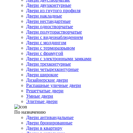
Двери двухконтурные
Двери из гнутого профиля
Двери накладные
Двери нестандартные
Двери одностворчатые
Двери полуторастворчатые
Двери с видеонаблюдением
Двери с молдингом
Двери с терморазрывом
Двери с фрамугой
Двери с электронными замками
Двери трехконтурные
Двери четырехконтурные
Двери широкие
Дизайнерские двери
Распашные уличные двери
Решетчатые двери
Умные двери
Элитные двери
По назначению
Двери антивандальные
Двери бронированные
Двери в квартиру