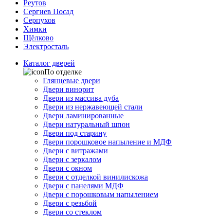
Реутов
Сергиев Посад
Серпухов
Химки
Щёлково
Электросталь
Каталог дверей
По отделке
Глянцевые двери
Двери винорит
Двери из массива дуба
Двери из нержавеющей стали
Двери ламинированные
Двери натуральный шпон
Двери под старину
Двери порошковое напыление и МДФ
Двери с витражами
Двери с зеркалом
Двери с окном
Двери с отделкой винилискожа
Двери с панелями МДФ
Двери с порошковым напылением
Двери с резьбой
Двери со стеклом