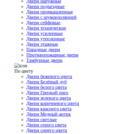
Двери наружные
Двери подъездные
Двери промышленные
Двери с шумоизоляцией
Двери сейфовые
Двери технические
Двери усиленные
Двери утепленные
Двери этажные
Парадные двери
Противопожарные двери
Тамбурные двери
По цвету
Двери бежевого цвета
Двери Белёный дуб
Двери белого цвета
Двери Грецкий орех
Двери зеленого цвета
Двери коричневого цвета
Двери красного цвета
Двери Медный антик
Двери светлые
Двери серого цвета
Двери синего цвета