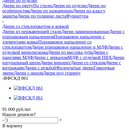
Двери по отделке
Двери по цвету
По стилю
Двери по отделке
Двери по
особенностям
Двери по назначению
Двери по классу
защиты
Двери по толщине листа
Фурнитура
-
Двери со стеклопакетом и ковкой
Двери из нержавеющей стали
Двери ламинированные
Двери с
порошковым напылением
Порошковое напыление с
элементами ковки
Порошковое напыление со
стеклопакетом
Двери порошковое напыление и МДФ
Двери с
отделкой винилискожа
Двери из массива дуба
Двери с
панелями МДФ
Двери с зеркалом
МДФ с отделкой ПВХ
Двери
натуральный шпон
Двери винорит
Двери со стеклом
Двери с
витражами
Двери с резьбой
Филенчатые двери
Глянцевые
двери
Двери с окном
Двери под старину
-
ВФСКД 061
91 000
руб.
/шт
Нашли дешевле?
-
+
В корзину