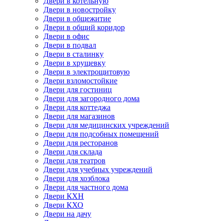
Двери в котельную
Двери в новостройку
Двери в общежитие
Двери в общий коридор
Двери в офис
Двери в подвал
Двери в сталинку
Двери в хрущевку
Двери в электрощитовую
Двери взломостойкие
Двери для гостиниц
Двери для загородного дома
Двери для коттеджа
Двери для магазинов
Двери для медицинских учреждений
Двери для подсобных помещений
Двери для ресторанов
Двери для склада
Двери для театров
Двери для учебных учреждений
Двери для хозблока
Двери для частного дома
Двери КХН
Двери КХО
Двери на дачу