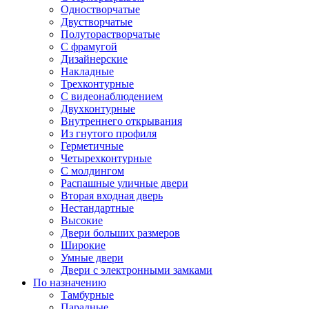
Одностворчатые
Двустворчатые
Полуторастворчатые
С фрамугой
Дизайнерские
Накладные
Трехконтурные
С видеонаблюдением
Двухконтурные
Внутреннего открывания
Из гнутого профиля
Герметичные
Четырехконтурные
С молдингом
Распашные уличные двери
Вторая входная дверь
Нестандартные
Высокие
Двери больших размеров
Широкие
Умные двери
Двери с электронными замками
По назначению
Тамбурные
Парадные