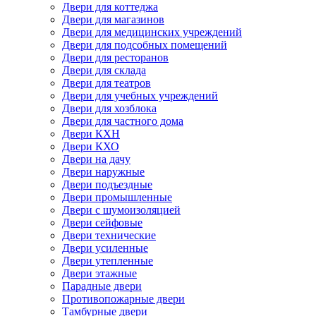
Двери для коттеджа
Двери для магазинов
Двери для медицинских учреждений
Двери для подсобных помещений
Двери для ресторанов
Двери для склада
Двери для театров
Двери для учебных учреждений
Двери для хозблока
Двери для частного дома
Двери КХН
Двери КХО
Двери на дачу
Двери наружные
Двери подъездные
Двери промышленные
Двери с шумоизоляцией
Двери сейфовые
Двери технические
Двери усиленные
Двери утепленные
Двери этажные
Парадные двери
Противопожарные двери
Тамбурные двери