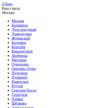
Ваш город:
Москва
Москва
Балашиха
Долгопрудный
Домодедово
Жуковский
Коломна
Королёв
Красногорск
Люберцы
Мытищи
Одинцово
Орехово-Зуево
Подольск
Пушкино
Раменское
Реутов
Сергиев Посад
Серпухов
Химки
Щёлково
Электросталь