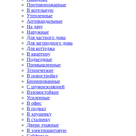
Противопожарные
В котельную
Утепленные
Антивандальные
На дачу
Наружные
Для частного дома
Для загородного дома
Для коттеджа
В квартиру
Подъездные
Промышленные
Технические
В новостройку
Бронированные
С шумоизоляцией
Взломостойкие
Усиленные
В офис
В подвал
В хрущевку
В сталинку
Двери этажные
В электрощитовую
Сейфовые