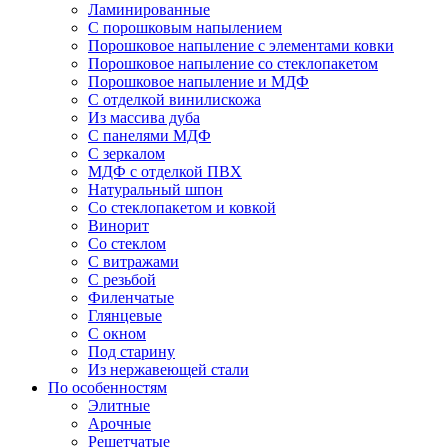
Ламинированные
С порошковым напылением
Порошковое напыление с элементами ковки
Порошковое напыление со стеклопакетом
Порошковое напыление и МДФ
С отделкой винилискожа
Из массива дуба
С панелями МДФ
С зеркалом
МДФ с отделкой ПВХ
Натуральный шпон
Со стеклопакетом и ковкой
Винорит
Со стеклом
С витражами
С резьбой
Филенчатые
Глянцевые
С окном
Под старину
Из нержавеющей стали
По особенностям
Элитные
Арочные
Решетчатые