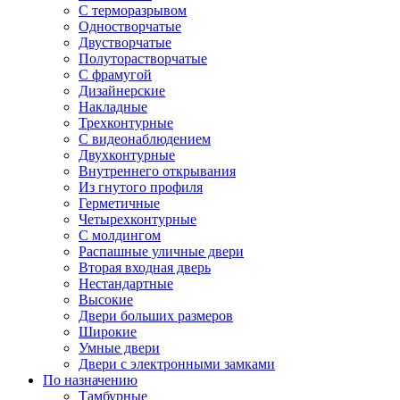
С терморазрывом
Одностворчатые
Двустворчатые
Полуторастворчатые
С фрамугой
Дизайнерские
Накладные
Трехконтурные
С видеонаблюдением
Двухконтурные
Внутреннего открывания
Из гнутого профиля
Герметичные
Четырехконтурные
С молдингом
Распашные уличные двери
Вторая входная дверь
Нестандартные
Высокие
Двери больших размеров
Широкие
Умные двери
Двери с электронными замками
По назначению
Тамбурные