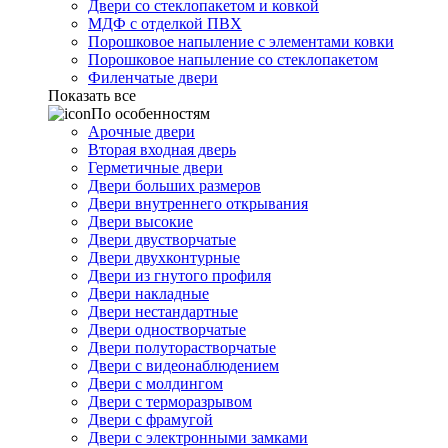
Двери со стеклопакетом и ковкой
МДФ с отделкой ПВХ
Порошковое напыление с элементами ковки
Порошковое напыление со стеклопакетом
Филенчатые двери
Показать все
По особенностям
Арочные двери
Вторая входная дверь
Герметичные двери
Двери больших размеров
Двери внутреннего открывания
Двери высокие
Двери двустворчатые
Двери двухконтурные
Двери из гнутого профиля
Двери накладные
Двери нестандартные
Двери одностворчатые
Двери полуторастворчатые
Двери с видеонаблюдением
Двери с молдингом
Двери с терморазрывом
Двери с фрамугой
Двери с электронными замками