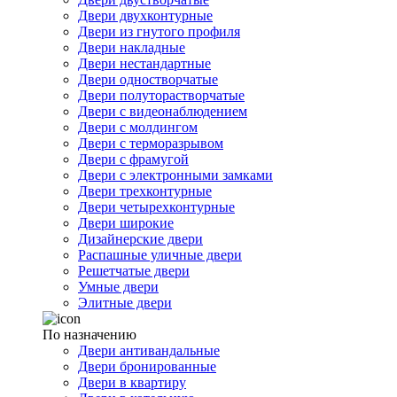
Двери двухконтурные
Двери из гнутого профиля
Двери накладные
Двери нестандартные
Двери одностворчатые
Двери полуторастворчатые
Двери с видеонаблюдением
Двери с молдингом
Двери с терморазрывом
Двери с фрамугой
Двери с электронными замками
Двери трехконтурные
Двери четырехконтурные
Двери широкие
Дизайнерские двери
Распашные уличные двери
Решетчатые двери
Умные двери
Элитные двери
По назначению
Двери антивандальные
Двери бронированные
Двери в квартиру