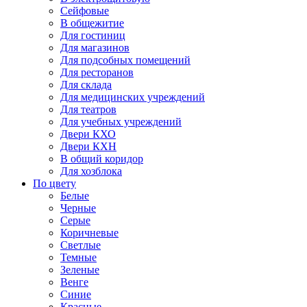
Сейфовые
В общежитие
Для гостиниц
Для магазинов
Для подсобных помещений
Для ресторанов
Для склада
Для медицинских учреждений
Для театров
Для учебных учреждений
Двери КХО
Двери КХН
В общий коридор
Для хозблока
По цвету
Белые
Черные
Серые
Коричневые
Светлые
Темные
Зеленые
Венге
Синие
Красные