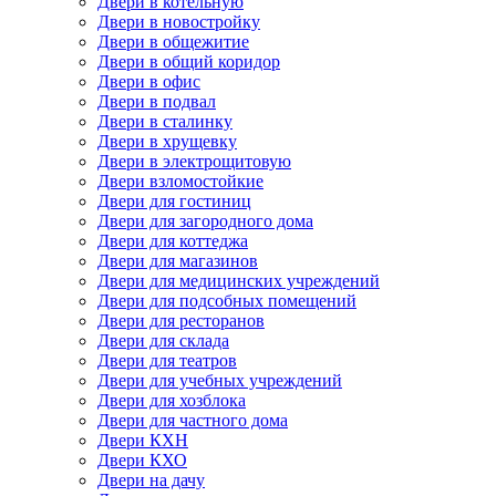
Двери в котельную
Двери в новостройку
Двери в общежитие
Двери в общий коридор
Двери в офис
Двери в подвал
Двери в сталинку
Двери в хрущевку
Двери в электрощитовую
Двери взломостойкие
Двери для гостиниц
Двери для загородного дома
Двери для коттеджа
Двери для магазинов
Двери для медицинских учреждений
Двери для подсобных помещений
Двери для ресторанов
Двери для склада
Двери для театров
Двери для учебных учреждений
Двери для хозблока
Двери для частного дома
Двери КХН
Двери КХО
Двери на дачу