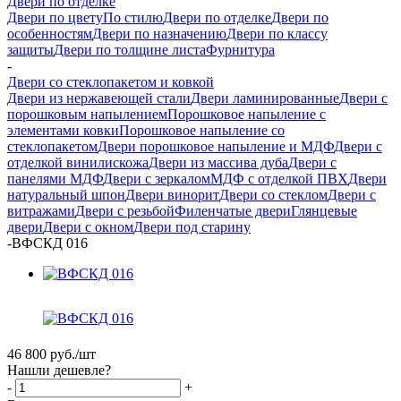
Двери по отделке
Двери по цвету
По стилю
Двери по отделке
Двери по
особенностям
Двери по назначению
Двери по классу
защиты
Двери по толщине листа
Фурнитура
-
Двери со стеклопакетом и ковкой
Двери из нержавеющей стали
Двери ламинированные
Двери с
порошковым напылением
Порошковое напыление с
элементами ковки
Порошковое напыление со
стеклопакетом
Двери порошковое напыление и МДФ
Двери с
отделкой винилискожа
Двери из массива дуба
Двери с
панелями МДФ
Двери с зеркалом
МДФ с отделкой ПВХ
Двери
натуральный шпон
Двери винорит
Двери со стеклом
Двери с
витражами
Двери с резьбой
Филенчатые двери
Глянцевые
двери
Двери с окном
Двери под старину
-
ВФСКД 016
46 800
руб.
/шт
Нашли дешевле?
-
+