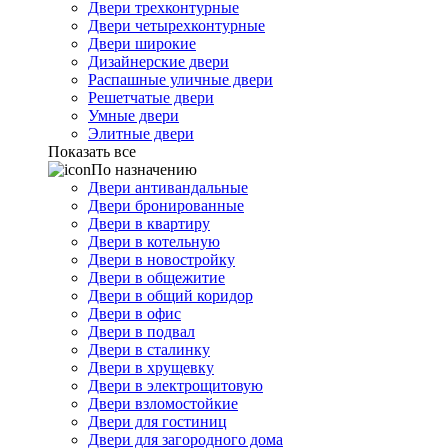
Двери трехконтурные
Двери четырехконтурные
Двери широкие
Дизайнерские двери
Распашные уличные двери
Решетчатые двери
Умные двери
Элитные двери
Показать все
По назначению
Двери антивандальные
Двери бронированные
Двери в квартиру
Двери в котельную
Двери в новостройку
Двери в общежитие
Двери в общий коридор
Двери в офис
Двери в подвал
Двери в сталинку
Двери в хрущевку
Двери в электрощитовую
Двери взломостойкие
Двери для гостиниц
Двери для загородного дома