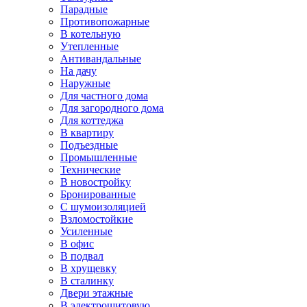
Парадные
Противопожарные
В котельную
Утепленные
Антивандальные
На дачу
Наружные
Для частного дома
Для загородного дома
Для коттеджа
В квартиру
Подъездные
Промышленные
Технические
В новостройку
Бронированные
С шумоизоляцией
Взломостойкие
Усиленные
В офис
В подвал
В хрущевку
В сталинку
Двери этажные
В электрощитовую