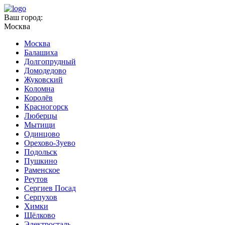
Ваш город:
Москва
Москва
Балашиха
Долгопрудный
Домодедово
Жуковский
Коломна
Королёв
Красногорск
Люберцы
Мытищи
Одинцово
Орехово-Зуево
Подольск
Пушкино
Раменское
Реутов
Сергиев Посад
Серпухов
Химки
Щёлково
Электросталь