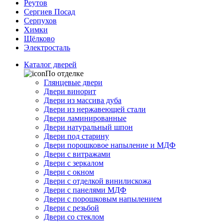
Реутов
Сергиев Посад
Серпухов
Химки
Щёлково
Электросталь
Каталог дверей
По отделке
Глянцевые двери
Двери винорит
Двери из массива дуба
Двери из нержавеющей стали
Двери ламинированные
Двери натуральный шпон
Двери под старину
Двери порошковое напыление и МДФ
Двери с витражами
Двери с зеркалом
Двери с окном
Двери с отделкой винилискожа
Двери с панелями МДФ
Двери с порошковым напылением
Двери с резьбой
Двери со стеклом