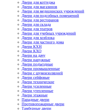
Двери для коттеджа
Двери для магазинов
Двери для медицинских учреждений
Двери для подсобных помещений
Двери для ресторанов
Двери для склада
Двери для театров
Двери для учебных учреждений
Двери для хозблока
Двери для частного дома
Двери КХН
Двери КХО
Двери на дачу
Двери наружные
Двери подъездные
Двери промышленные
Двери с шумоизоляцией
Двери сейфовые
Двери технические
Двери усиленные
Двери утепленные
Двери этажные
Парадные двери
Противопожарные двери
Тамбурные двери