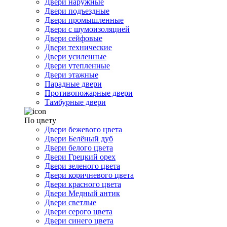
Двери наружные
Двери подъездные
Двери промышленные
Двери с шумоизоляцией
Двери сейфовые
Двери технические
Двери усиленные
Двери утепленные
Двери этажные
Парадные двери
Противопожарные двери
Тамбурные двери
По цвету
Двери бежевого цвета
Двери Белёный дуб
Двери белого цвета
Двери Грецкий орех
Двери зеленого цвета
Двери коричневого цвета
Двери красного цвета
Двери Медный антик
Двери светлые
Двери серого цвета
Двери синего цвета