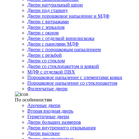
Двери натуральный шпон
Двери под старину
Двери порошковое напыление и МДФ
Двери с витражами
Двери с зеркалом
Двери с окном
Двери с отделкой винилискожа
Двери с панелями МДФ
Двери с порошковым напылением
Двери с резьбой
Двери со стеклом
Двери со стеклопакетом и ковкой
МДФ с отделкой ПВХ
Порошковое напыление с элементами ковки
Порошковое напыление со стеклопакетом
Филенчатые двери
По особенностям
Арочные двери
Вторая входная дверь
Герметичные двери
Двери больших размеров
Двери внутреннего открывания
Двери высокие
Двери двустворчатые