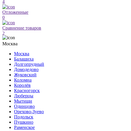
4
Отложенные
0
Сравнение товаров
2
Москва
Москва
Балашиха
Долгопрудный
Домодедово
Жуковский
Коломна
Королёв
Красногорск
Люберцы
Мытищи
Одинцово
Орехово-Зуево
Подольск
Пушкино
Раменское