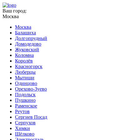
Ваш город:
Москва
Москва
Балашиха
Долгопрудный
Домодедово
Жуковский
Коломна
Королёв
Красногорск
Люберцы
Мытищи
Одинцово
Орехово-Зуево
Подольск
Пушкино
Раменское
Реутов
Сергиев Посад
Серпухов
Химки
Щёлково
Электросталь