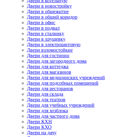
Двери в котельную
Двери в новостройку
Двери в общежитие
Двери в общий коридор
Двери в офис
Двери в подвал
Двери в сталинку
Двери в хрущевку
Двери в электрощитовую
Двери взломостойкие
Двери для гостиниц
Двери для загородного дома
Двери для коттеджа
Двери для магазинов
Двери для медицинских учреждений
Двери для подсобных помещений
Двери для ресторанов
Двери для склада
Двери для театров
Двери для учебных учреждений
Двери для хозблока
Двери для частного дома
Двери КХН
Двери КХО
Двери на дачу