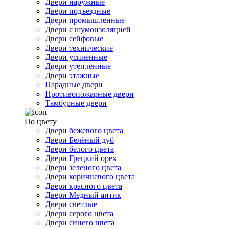
Двери наружные
Двери подъездные
Двери промышленные
Двери с шумоизоляцией
Двери сейфовые
Двери технические
Двери усиленные
Двери утепленные
Двери этажные
Парадные двери
Противопожарные двери
Тамбурные двери
По цвету
Двери бежевого цвета
Двери Белёный дуб
Двери белого цвета
Двери Грецкий орех
Двери зеленого цвета
Двери коричневого цвета
Двери красного цвета
Двери Медный антик
Двери светлые
Двери серого цвета
Двери синего цвета