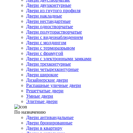
Двери двухконтурные
Двери из гнутого профиля
Двери накладные
Двери нестандартные
Двери одностворчатые
Двери полуторастворчатые
Двери с видеонаблюдением
Двери с молдингом
Двери с терморазрывом
Двери с фрамугой
Двери с электронными замками
Двери трехконтурные
Двери четырехконтурные
Двери широкие
Дизайнерские двери
Распашные уличные двери
Решетчатые двери
Умные двери
Элитные двери
По назначению
Двери антивандальные
Двери бронированные
Двери в квартиру