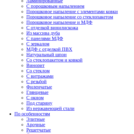
Ламинированные
С порошковым напылением
Порошковое напыление с элементами ковки
Порошковое напыление со стеклопакетом
Порошковое напыление и МДФ
С отделкой винилискожа
Из массива дуба
С панелями МДФ
С зеркалом
МДФ с отделкой ПВХ
Натуральный шпон
Со стеклопакетом и ковкой
Винорит
Со стеклом
С витражами
С резьбой
Филенчатые
Глянцевые
С окном
Под старину
Из нержавеющей стали
По особенностям
Элитные
Арочные
Решетчатые