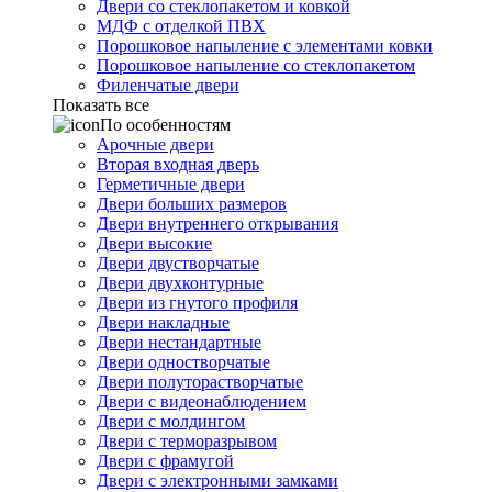
Двери со стеклопакетом и ковкой
МДФ с отделкой ПВХ
Порошковое напыление с элементами ковки
Порошковое напыление со стеклопакетом
Филенчатые двери
Показать все
По особенностям
Арочные двери
Вторая входная дверь
Герметичные двери
Двери больших размеров
Двери внутреннего открывания
Двери высокие
Двери двустворчатые
Двери двухконтурные
Двери из гнутого профиля
Двери накладные
Двери нестандартные
Двери одностворчатые
Двери полуторастворчатые
Двери с видеонаблюдением
Двери с молдингом
Двери с терморазрывом
Двери с фрамугой
Двери с электронными замками