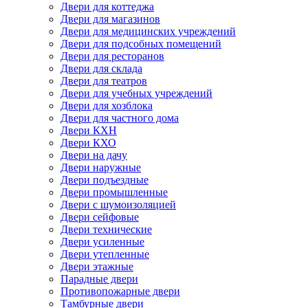
Двери для коттеджа
Двери для магазинов
Двери для медицинских учреждений
Двери для подсобных помещений
Двери для ресторанов
Двери для склада
Двери для театров
Двери для учебных учреждений
Двери для хозблока
Двери для частного дома
Двери КХН
Двери КХО
Двери на дачу
Двери наружные
Двери подъездные
Двери промышленные
Двери с шумоизоляцией
Двери сейфовые
Двери технические
Двери усиленные
Двери утепленные
Двери этажные
Парадные двери
Противопожарные двери
Тамбурные двери