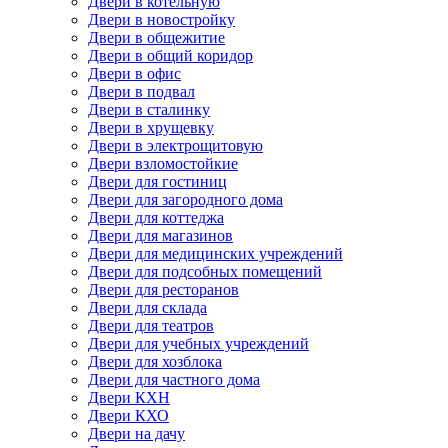
Двери в котельную
Двери в новостройку
Двери в общежитие
Двери в общий коридор
Двери в офис
Двери в подвал
Двери в сталинку
Двери в хрущевку
Двери в электрощитовую
Двери взломостойкие
Двери для гостиниц
Двери для загородного дома
Двери для коттеджа
Двери для магазинов
Двери для медицинских учреждений
Двери для подсобных помещений
Двери для ресторанов
Двери для склада
Двери для театров
Двери для учебных учреждений
Двери для хозблока
Двери для частного дома
Двери КХН
Двери КХО
Двери на дачу