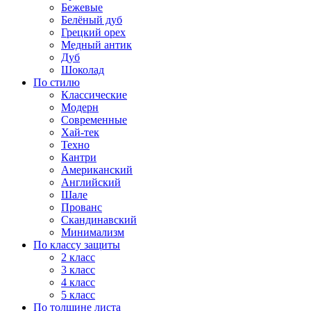
Бежевые
Белёный дуб
Грецкий орех
Медный антик
Дуб
Шоколад
По стилю
Классические
Модерн
Современные
Хай-тек
Техно
Кантри
Американский
Английский
Шале
Прованс
Скандинавский
Минимализм
По классу защиты
2 класс
3 класс
4 класс
5 класс
По толщине листа