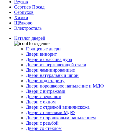
Реутов
Сергиев Посад
Серпухов
Химки
Щёлково
Электросталь
Каталог дверей
По отделке
Глянцевые двери
Двери винорит
Двери из массива дуба
Двери из нержавеющей стали
Двери ламинированные
Двери натуральный шпон
Двери под старину
Двери порошковое напыление и МДФ
Двери с витражами
Двери с зеркалом
Двери с окном
Двери с отделкой винилискожа
Двери с панелями МДФ
Двери с порошковым напылением
Двери с резьбой
Двери со стеклом