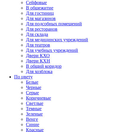
Сейфовые
В общежитие
Для гостиниц
Для магазинов
Для подсобных помещений
Для ресторанов
Для склада
Для медицинских учреждений
Для театров
Для учебных учреждений
Двери КХО
Двери КХН
В общий коридор
Для хозблока
По цвету
Белые
Черные
Серые
Коричневые
Светлые
Темные
Зеленые
Венге
Синие
Красные