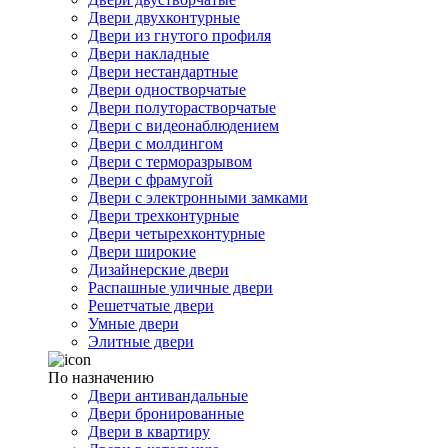
Двери двухконтурные
Двери из гнутого профиля
Двери накладные
Двери нестандартные
Двери одностворчатые
Двери полуторастворчатые
Двери с видеонаблюдением
Двери с молдингом
Двери с терморазрывом
Двери с фрамугой
Двери с электронными замками
Двери трехконтурные
Двери четырехконтурные
Двери широкие
Дизайнерские двери
Распашные уличные двери
Решетчатые двери
Умные двери
Элитные двери
По назначению
Двери антивандальные
Двери бронированные
Двери в квартиру