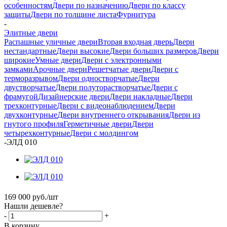
особенностям
Двери по назначению
Двери по классу
защиты
Двери по толщине листа
Фурнитура
-
Элитные двери
Распашные уличные двери
Вторая входная дверь
Двери
нестандартные
Двери высокие
Двери больших размеров
Двери
широкие
Умные двери
Двери с электронными
замками
Арочные двери
Решетчатые двери
Двери с
терморазрывом
Двери одностворчатые
Двери
двустворчатые
Двери полуторастворчатые
Двери с
фрамугой
Дизайнерские двери
Двери накладные
Двери
трехконтурные
Двери с видеонаблюдением
Двери
двухконтурные
Двери внутреннего открывания
Двери из
гнутого профиля
Герметичные двери
Двери
четырехконтурные
Двери с молдингом
-
ЭЛД 010
169 000
руб.
/шт
Нашли дешевле?
-
+
В корзину