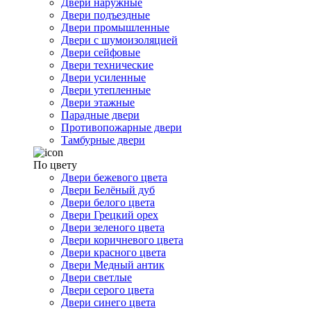
Двери наружные
Двери подъездные
Двери промышленные
Двери с шумоизоляцией
Двери сейфовые
Двери технические
Двери усиленные
Двери утепленные
Двери этажные
Парадные двери
Противопожарные двери
Тамбурные двери
По цвету
Двери бежевого цвета
Двери Белёный дуб
Двери белого цвета
Двери Грецкий орех
Двери зеленого цвета
Двери коричневого цвета
Двери красного цвета
Двери Медный антик
Двери светлые
Двери серого цвета
Двери синего цвета