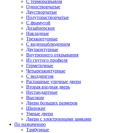
С терморазрывом
Одностворчатые
Двустворчатые
Полуторастворчатые
С фрамугой
Дизайнерские
Накладные
Трехконтурные
С видеонаблюдением
Двухконтурные
Внутреннего открывания
Из гнутого профиля
Герметичные
Четырехконтурные
С молдингом
Распашные уличные двери
Вторая входная дверь
Нестандартные
Высокие
Двери больших размеров
Широкие
Умные двери
Двери с электронными замками
По назначению
Тамбурные