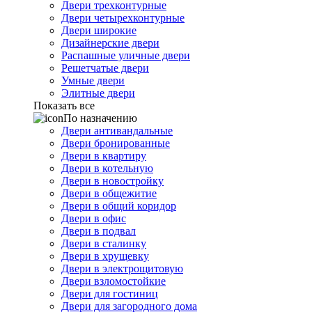
Двери трехконтурные
Двери четырехконтурные
Двери широкие
Дизайнерские двери
Распашные уличные двери
Решетчатые двери
Умные двери
Элитные двери
Показать все
По назначению
Двери антивандальные
Двери бронированные
Двери в квартиру
Двери в котельную
Двери в новостройку
Двери в общежитие
Двери в общий коридор
Двери в офис
Двери в подвал
Двери в сталинку
Двери в хрущевку
Двери в электрощитовую
Двери взломостойкие
Двери для гостиниц
Двери для загородного дома