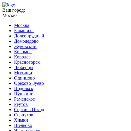
Ваш город:
Москва
Москва
Балашиха
Долгопрудный
Домодедово
Жуковский
Коломна
Королёв
Красногорск
Люберцы
Мытищи
Одинцово
Орехово-Зуево
Подольск
Пушкино
Раменское
Реутов
Сергиев Посад
Серпухов
Химки
Щёлково
Электросталь