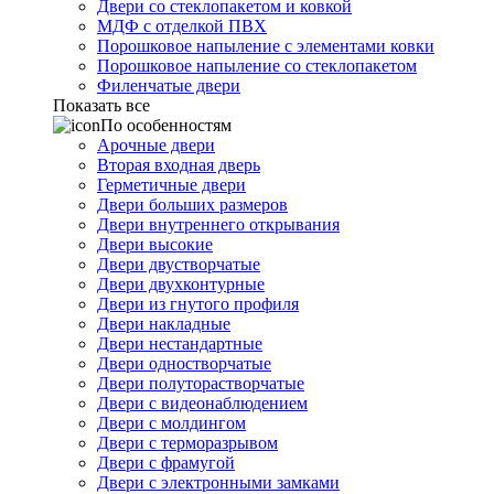
Двери со стеклопакетом и ковкой
МДФ с отделкой ПВХ
Порошковое напыление с элементами ковки
Порошковое напыление со стеклопакетом
Филенчатые двери
Показать все
По особенностям
Арочные двери
Вторая входная дверь
Герметичные двери
Двери больших размеров
Двери внутреннего открывания
Двери высокие
Двери двустворчатые
Двери двухконтурные
Двери из гнутого профиля
Двери накладные
Двери нестандартные
Двери одностворчатые
Двери полуторастворчатые
Двери с видеонаблюдением
Двери с молдингом
Двери с терморазрывом
Двери с фрамугой
Двери с электронными замками