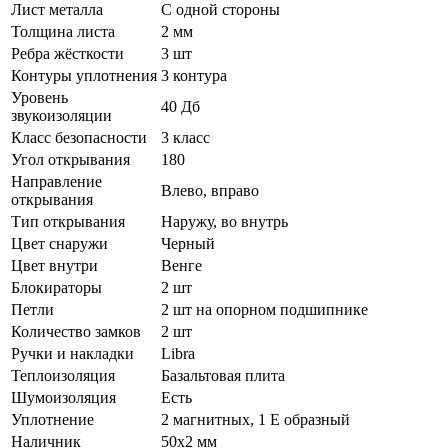
Лист металла
С одной стороны
Толщина листа
2 мм
Ребра жёсткости
3 шт
Контуры уплотнения
3 контура
Уровень
40 Дб
звукоизоляции
Класс безопасности
3 класс
Угол открывания
180
Направление
Влево, вправо
открывания
Тип открывания
Наружу, во внутрь
Цвет снаружи
Черный
Цвет внутри
Венге
Блокираторы
2 шт
Петли
2 шт на опорном подшипнике
Количество замков
2 шт
Ручки и накладки
Libra
Теплоизоляция
Базальтовая плита
Шумоизоляция
Есть
Уплотнение
2 магнитных, 1 Е образный
Наличник
50х2 мм