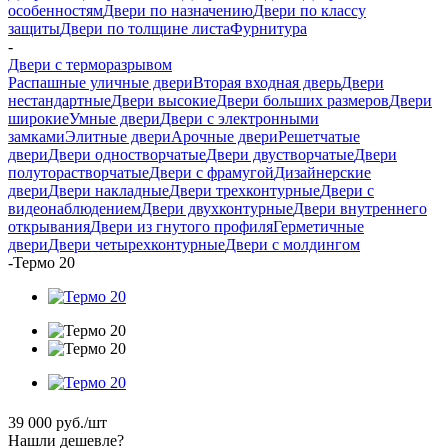
особенностям
Двери по назначению
Двери по классу
защиты
Двери по толщине листа
Фурнитура
-
Двери с терморазрывом
Распашные уличные двери
Вторая входная дверь
Двери
нестандартные
Двери высокие
Двери больших размеров
Двери
широкие
Умные двери
Двери с электронными
замками
Элитные двери
Арочные двери
Решетчатые
двери
Двери одностворчатые
Двери двустворчатые
Двери
полуторастворчатые
Двери с фрамугой
Дизайнерские
двери
Двери накладные
Двери трехконтурные
Двери с
видеонаблюдением
Двери двухконтурные
Двери внутреннего
открывания
Двери из гнутого профиля
Герметичные
двери
Двери четырехконтурные
Двери с молдингом
-
Термо 20
39 000
руб.
/шт
Нашли дешевле?