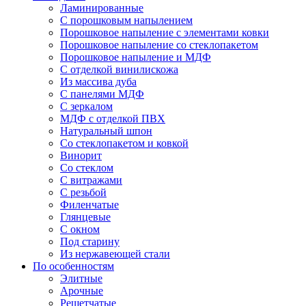
Ламинированные
С порошковым напылением
Порошковое напыление с элементами ковки
Порошковое напыление со стеклопакетом
Порошковое напыление и МДФ
С отделкой винилискожа
Из массива дуба
С панелями МДФ
С зеркалом
МДФ с отделкой ПВХ
Натуральный шпон
Со стеклопакетом и ковкой
Винорит
Со стеклом
С витражами
С резьбой
Филенчатые
Глянцевые
С окном
Под старину
Из нержавеющей стали
По особенностям
Элитные
Арочные
Решетчатые