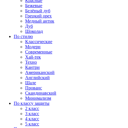
Красные
Бежевые
Белёный дуб
Грецкий орех
Медный антик
Дуб
Шоколад
По стилю
Классические
Модерн
Современные
Хай-тек
Техно
Кантри
Американский
Английский
Шале
Прованс
Скандинавский
Минимализм
По классу защиты
2 класс
3 класс
4 класс
5 класс