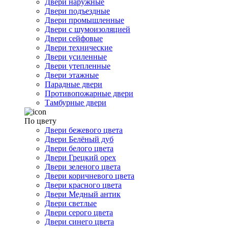
Двери наружные
Двери подъездные
Двери промышленные
Двери с шумоизоляцией
Двери сейфовые
Двери технические
Двери усиленные
Двери утепленные
Двери этажные
Парадные двери
Противопожарные двери
Тамбурные двери
По цвету
Двери бежевого цвета
Двери Белёный дуб
Двери белого цвета
Двери Грецкий орех
Двери зеленого цвета
Двери коричневого цвета
Двери красного цвета
Двери Медный антик
Двери светлые
Двери серого цвета
Двери синего цвета