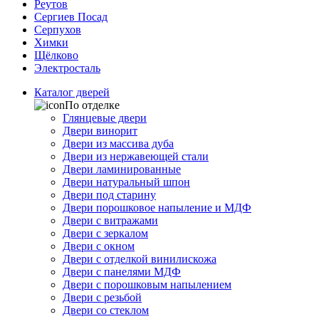
Реутов
Сергиев Посад
Серпухов
Химки
Щёлково
Электросталь
Каталог дверей
По отделке
Глянцевые двери
Двери винорит
Двери из массива дуба
Двери из нержавеющей стали
Двери ламинированные
Двери натуральный шпон
Двери под старину
Двери порошковое напыление и МДФ
Двери с витражами
Двери с зеркалом
Двери с окном
Двери с отделкой винилискожа
Двери с панелями МДФ
Двери с порошковым напылением
Двери с резьбой
Двери со стеклом