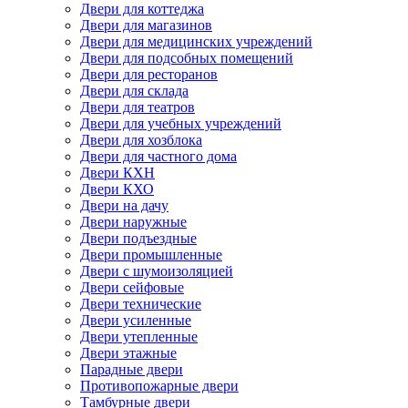
Двери для коттеджа
Двери для магазинов
Двери для медицинских учреждений
Двери для подсобных помещений
Двери для ресторанов
Двери для склада
Двери для театров
Двери для учебных учреждений
Двери для хозблока
Двери для частного дома
Двери КХН
Двери КХО
Двери на дачу
Двери наружные
Двери подъездные
Двери промышленные
Двери с шумоизоляцией
Двери сейфовые
Двери технические
Двери усиленные
Двери утепленные
Двери этажные
Парадные двери
Противопожарные двери
Тамбурные двери