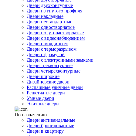
Двери двухконтурные
Двери из гнутого профиля
Двери накладные
Двери нестандартные
Двери одностворчатые
Двери полуторастворчатые
Двери с видеонаблюдением
Двери с молдингом
Двери с терморазрывом
Двери с фрамугой
Двери с электронными замками
Двери трехконтурные
Двери четырехконтурные
Двери широкие
Дизайнерские двери
Распашные уличные двери
Решетчатые двери
Умные двери
Элитные двери
По назначению
Двери антивандальные
Двери бронированные
Двери в квартиру