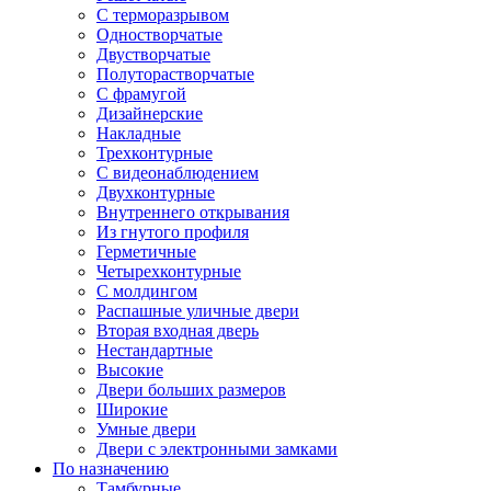
С терморазрывом
Одностворчатые
Двустворчатые
Полуторастворчатые
С фрамугой
Дизайнерские
Накладные
Трехконтурные
С видеонаблюдением
Двухконтурные
Внутреннего открывания
Из гнутого профиля
Герметичные
Четырехконтурные
С молдингом
Распашные уличные двери
Вторая входная дверь
Нестандартные
Высокие
Двери больших размеров
Широкие
Умные двери
Двери с электронными замками
По назначению
Тамбурные