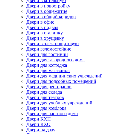
Двери в котельную
Двери в новостройку
Двери в общежитие
Двери в общий коридор
Двери в офис
Двери в подвал
Двери в сталинку
Двери в хрущевку
Двери в электрощитовую
Двери взломостойкие
Двери для гостиниц
Двери для загородного дома
Двери для коттеджа
Двери для магазинов
Двери для медицинских учреждений
Двери для подсобных помещений
Двери для ресторанов
Двери для склада
Двери для театров
Двери для учебных учреждений
Двери для хозблока
Двери для частного дома
Двери КХН
Двери КХО
Двери на дачу