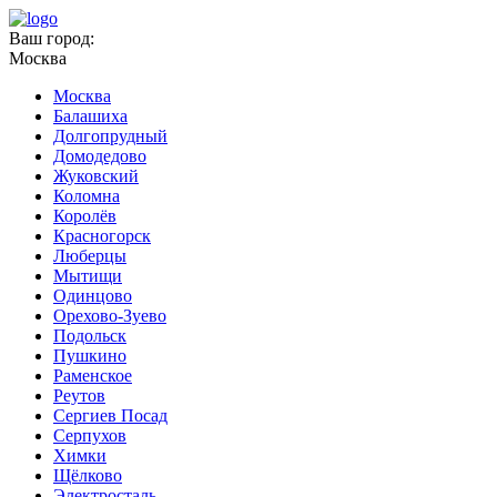
Ваш город:
Москва
Москва
Балашиха
Долгопрудный
Домодедово
Жуковский
Коломна
Королёв
Красногорск
Люберцы
Мытищи
Одинцово
Орехово-Зуево
Подольск
Пушкино
Раменское
Реутов
Сергиев Посад
Серпухов
Химки
Щёлково
Электросталь