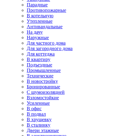
Парадные
Противопожарные
В котельную
Утепленные
Антивандальные
На дачу
Наружные
Для частного дома
Для загородного дома
Для коттеджа
В квартиру
Подъездные
Промышленные
Технические
В новостройку
Бронированные
С шумоизоляцией
Взломостойкие
Усиленные
В офис
В подвал
В хрущевку
В сталинку
Двери этажные
В электрощитовую