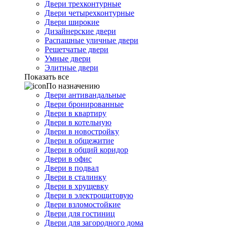
Двери трехконтурные
Двери четырехконтурные
Двери широкие
Дизайнерские двери
Распашные уличные двери
Решетчатые двери
Умные двери
Элитные двери
Показать все
По назначению
Двери антивандальные
Двери бронированные
Двери в квартиру
Двери в котельную
Двери в новостройку
Двери в общежитие
Двери в общий коридор
Двери в офис
Двери в подвал
Двери в сталинку
Двери в хрущевку
Двери в электрощитовую
Двери взломостойкие
Двери для гостиниц
Двери для загородного дома