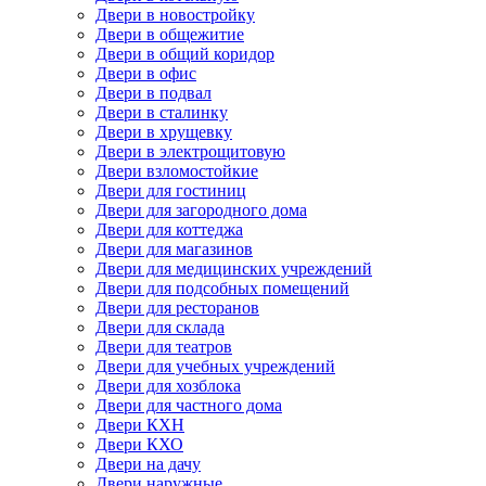
Двери в новостройку
Двери в общежитие
Двери в общий коридор
Двери в офис
Двери в подвал
Двери в сталинку
Двери в хрущевку
Двери в электрощитовую
Двери взломостойкие
Двери для гостиниц
Двери для загородного дома
Двери для коттеджа
Двери для магазинов
Двери для медицинских учреждений
Двери для подсобных помещений
Двери для ресторанов
Двери для склада
Двери для театров
Двери для учебных учреждений
Двери для хозблока
Двери для частного дома
Двери КХН
Двери КХО
Двери на дачу
Двери наружные