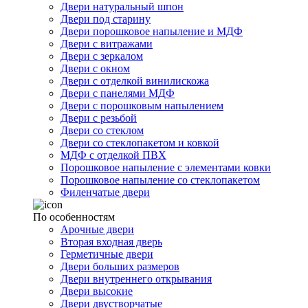
Двери натуральный шпон
Двери под старину
Двери порошковое напыление и МДФ
Двери с витражами
Двери с зеркалом
Двери с окном
Двери с отделкой винилискожа
Двери с панелями МДФ
Двери с порошковым напылением
Двери с резьбой
Двери со стеклом
Двери со стеклопакетом и ковкой
МДФ с отделкой ПВХ
Порошковое напыление с элементами ковки
Порошковое напыление со стеклопакетом
Филенчатые двери
По особенностям
Арочные двери
Вторая входная дверь
Герметичные двери
Двери больших размеров
Двери внутреннего открывания
Двери высокие
Двери двустворчатые