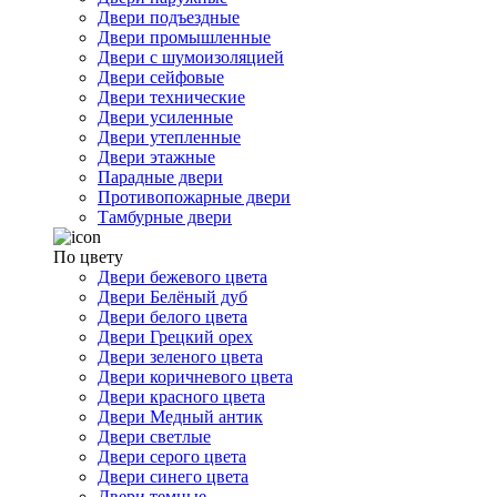
Двери подъездные
Двери промышленные
Двери с шумоизоляцией
Двери сейфовые
Двери технические
Двери усиленные
Двери утепленные
Двери этажные
Парадные двери
Противопожарные двери
Тамбурные двери
По цвету
Двери бежевого цвета
Двери Белёный дуб
Двери белого цвета
Двери Грецкий орех
Двери зеленого цвета
Двери коричневого цвета
Двери красного цвета
Двери Медный антик
Двери светлые
Двери серого цвета
Двери синего цвета
Двери темные