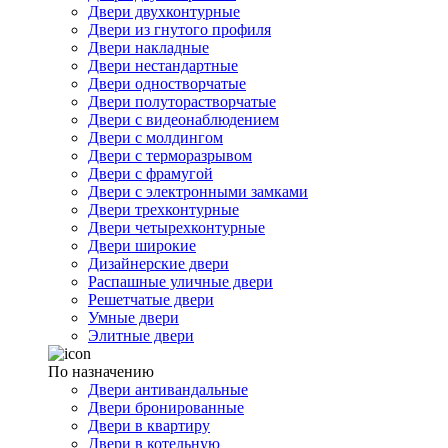
Двери двухконтурные
Двери из гнутого профиля
Двери накладные
Двери нестандартные
Двери одностворчатые
Двери полуторастворчатые
Двери с видеонаблюдением
Двери с молдингом
Двери с терморазрывом
Двери с фрамугой
Двери с электронными замками
Двери трехконтурные
Двери четырехконтурные
Двери широкие
Дизайнерские двери
Распашные уличные двери
Решетчатые двери
Умные двери
Элитные двери
По назначению
Двери антивандальные
Двери бронированные
Двери в квартиру
Двери в котельную