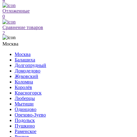
Отложенные
0
Сравнение товаров
2
Москва
Москва
Балашиха
Долгопрудный
Домодедово
Жуковский
Коломна
Королёв
Красногорск
Люберцы
Мытищи
Одинцово
Орехово-Зуево
Подольск
Пушкино
Раменское
Реутов