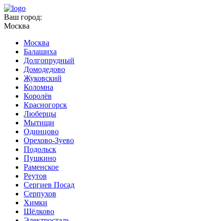
Ваш город:
Москва
Москва
Балашиха
Долгопрудный
Домодедово
Жуковский
Коломна
Королёв
Красногорск
Люберцы
Мытищи
Одинцово
Орехово-Зуево
Подольск
Пушкино
Раменское
Реутов
Сергиев Посад
Серпухов
Химки
Щёлково
Электросталь