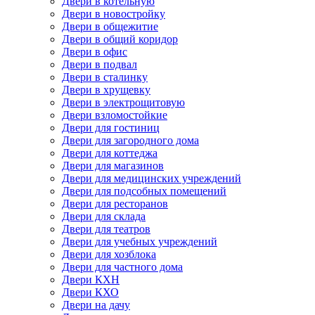
Двери в котельную
Двери в новостройку
Двери в общежитие
Двери в общий коридор
Двери в офис
Двери в подвал
Двери в сталинку
Двери в хрущевку
Двери в электрощитовую
Двери взломостойкие
Двери для гостиниц
Двери для загородного дома
Двери для коттеджа
Двери для магазинов
Двери для медицинских учреждений
Двери для подсобных помещений
Двери для ресторанов
Двери для склада
Двери для театров
Двери для учебных учреждений
Двери для хозблока
Двери для частного дома
Двери КХН
Двери КХО
Двери на дачу