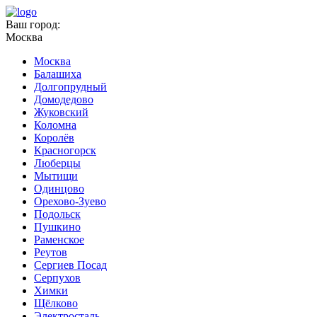
Ваш город:
Москва
Москва
Балашиха
Долгопрудный
Домодедово
Жуковский
Коломна
Королёв
Красногорск
Люберцы
Мытищи
Одинцово
Орехово-Зуево
Подольск
Пушкино
Раменское
Реутов
Сергиев Посад
Серпухов
Химки
Щёлково
Электросталь