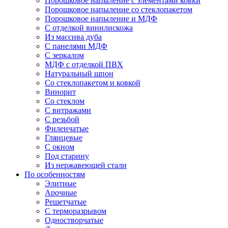
Порошковое напыление с элементами ковки
Порошковое напыление со стеклопакетом
Порошковое напыление и МДФ
С отделкой винилискожа
Из массива дуба
С панелями МДФ
С зеркалом
МДФ с отделкой ПВХ
Натуральный шпон
Со стеклопакетом и ковкой
Винорит
Со стеклом
С витражами
С резьбой
Филенчатые
Глянцевые
С окном
Под старину
Из нержавеющей стали
По особенностям
Элитные
Арочные
Решетчатые
С терморазрывом
Одностворчатые