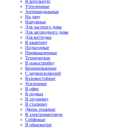
В котельную
Утепленные
Антивандальные
На дачу
Наружные
Для частного дома
Для загородного дома
Для коттеджа
В квартиру
Подъездные
Промышленные
Технические
В новостройку
Бронированные
С шумоизоляцией
Взломостойкие
Усиленные
В офис
В подвал
В хрущевку
В сталинку
Двери этажные
В электрощитовую
Сейфовые
В общежитие