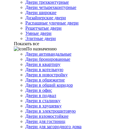
Двери трехконтурные
Двери четырехконтурные
Двери широкие
Дизайнерские двери
Распашные уличные двери
Решетчатые двери
Умные двери
Элитные двери
Показать все
По назначению
Двери антивандальные
Двери бронированные
Двери в квартиру
Двери в котельную
Двери в новостройку
Двери в общежитие
Двери в общий коридор
Двери в офис
Двери в подвал
Двери в сталинку
Двери в хрущевку
Двери в электрощитовую
Двери взломостойкие
Двери для гостиниц
Двери для загородного дома