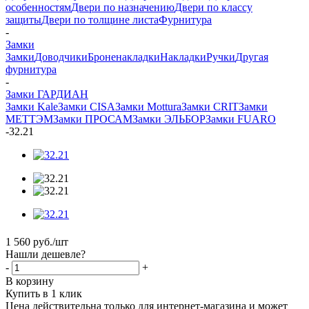
особенностям
Двери по назначению
Двери по классу
защиты
Двери по толщине листа
Фурнитура
-
Замки
Замки
Доводчики
Броненакладки
Накладки
Ручки
Другая
фурнитура
-
Замки ГАРДИАН
Замки Kale
Замки CISA
Замки Mottura
Замки CRIT
Замки
МЕТТЭМ
Замки ПРОСАМ
Замки ЭЛЬБОР
Замки FUARO
-
32.21
1 560
руб.
/шт
Нашли дешевле?
-
+
В корзину
Купить в 1 клик
Цена действительна только для интернет-магазина и может