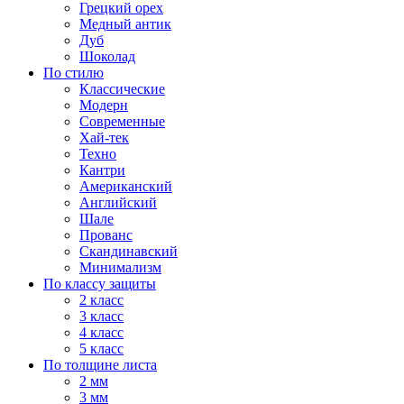
Грецкий орех
Медный антик
Дуб
Шоколад
По стилю
Классические
Модерн
Современные
Хай-тек
Техно
Кантри
Американский
Английский
Шале
Прованс
Скандинавский
Минимализм
По классу защиты
2 класс
3 класс
4 класс
5 класс
По толщине листа
2 мм
3 мм