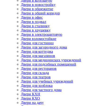
Двери в котельную
Двери в новостройку
Двери в общежитие
Двери в общий коридор
Двери в офис
Двери в подвал
Двери в сталинку
Двери в хрущевку
Двери в электрощитовую
Двери взломостойкие
Двери для гостиниц
Двери для загородного дома
Двери для коттеджа
Двери для магазинов
Двери для медицинских учреждений
Двери для подсобных помещений
Двери для ресторанов
Двери для склада
Двери для театров
Двери для учебных учреждений
Двери для хозблока
Двери для частного дома
Двери КХН
Двери КХО
Двери на дачу