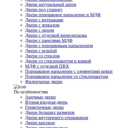
Двери натуральный шпон
Двери под старину
Двери порошковое напыление и МДФ
Двери с витражами
Двери с зеркалом
Двери с окном
Двери с отделкой винилискожа
Двери с панелями МДФ
Двери с порошковым напылением
Двери с резьбой
Двери со стеклом
Двери со стеклопакетом и ковкой
МДФ с отделкой ПВХ
Порошковое напыление с элементами ковки
Порошковое напыление со стеклопакетом
Филенчатые двери
По особенностям
Арочные двери
Вторая входная дверь
Герметичные двери
Двери больших размеров
Двери внутреннего открывания
Двери высокие
Двери двустворчатые