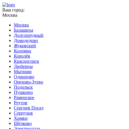
Ваш город:
Москва
Москва
Балашиха
Долгопрудный
Домодедово
Жуковский
Коломна
Королёв
Красногорск
Люберцы
Мытищи
Одинцово
Орехово-Зуево
Подольск
Пушкино
Раменское
Реутов
Сергиев Посад
Серпухов
Химки
Щёлково
Электросталь