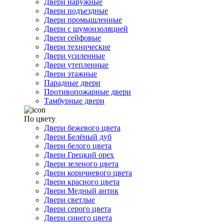
Двери наружные
Двери подъездные
Двери промышленные
Двери с шумоизоляцией
Двери сейфовые
Двери технические
Двери усиленные
Двери утепленные
Двери этажные
Парадные двери
Противопожарные двери
Тамбурные двери
По цвету
Двери бежевого цвета
Двери Белёный дуб
Двери белого цвета
Двери Грецкий орех
Двери зеленого цвета
Двери коричневого цвета
Двери красного цвета
Двери Медный антик
Двери светлые
Двери серого цвета
Двери синего цвета