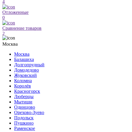
4
Отложенные
0
Сравнение товаров
2
Москва
Москва
Балашиха
Долгопрудный
Домодедово
Жуковский
Коломна
Королёв
Красногорск
Люберцы
Мытищи
Одинцово
Орехово-Зуево
Подольск
Пушкино
Раменское