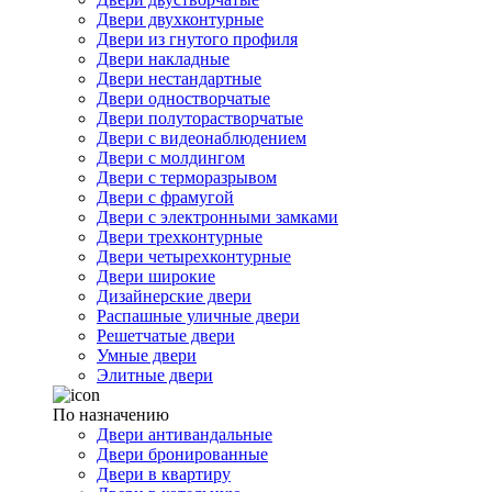
Двери двухконтурные
Двери из гнутого профиля
Двери накладные
Двери нестандартные
Двери одностворчатые
Двери полуторастворчатые
Двери с видеонаблюдением
Двери с молдингом
Двери с терморазрывом
Двери с фрамугой
Двери с электронными замками
Двери трехконтурные
Двери четырехконтурные
Двери широкие
Дизайнерские двери
Распашные уличные двери
Решетчатые двери
Умные двери
Элитные двери
По назначению
Двери антивандальные
Двери бронированные
Двери в квартиру