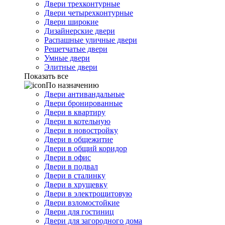
Двери трехконтурные
Двери четырехконтурные
Двери широкие
Дизайнерские двери
Распашные уличные двери
Решетчатые двери
Умные двери
Элитные двери
Показать все
По назначению
Двери антивандальные
Двери бронированные
Двери в квартиру
Двери в котельную
Двери в новостройку
Двери в общежитие
Двери в общий коридор
Двери в офис
Двери в подвал
Двери в сталинку
Двери в хрущевку
Двери в электрощитовую
Двери взломостойкие
Двери для гостиниц
Двери для загородного дома