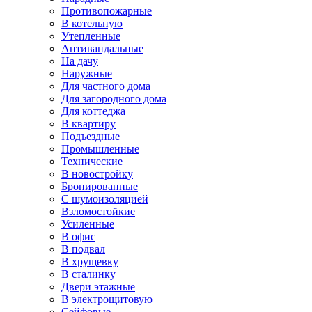
Противопожарные
В котельную
Утепленные
Антивандальные
На дачу
Наружные
Для частного дома
Для загородного дома
Для коттеджа
В квартиру
Подъездные
Промышленные
Технические
В новостройку
Бронированные
С шумоизоляцией
Взломостойкие
Усиленные
В офис
В подвал
В хрущевку
В сталинку
Двери этажные
В электрощитовую
Сейфовые