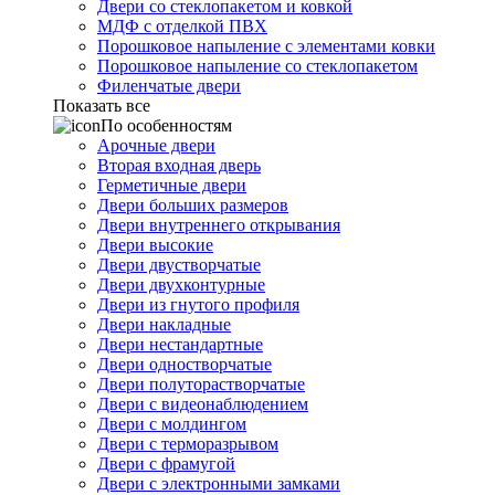
Двери со стеклопакетом и ковкой
МДФ с отделкой ПВХ
Порошковое напыление с элементами ковки
Порошковое напыление со стеклопакетом
Филенчатые двери
Показать все
По особенностям
Арочные двери
Вторая входная дверь
Герметичные двери
Двери больших размеров
Двери внутреннего открывания
Двери высокие
Двери двустворчатые
Двери двухконтурные
Двери из гнутого профиля
Двери накладные
Двери нестандартные
Двери одностворчатые
Двери полуторастворчатые
Двери с видеонаблюдением
Двери с молдингом
Двери с терморазрывом
Двери с фрамугой
Двери с электронными замками