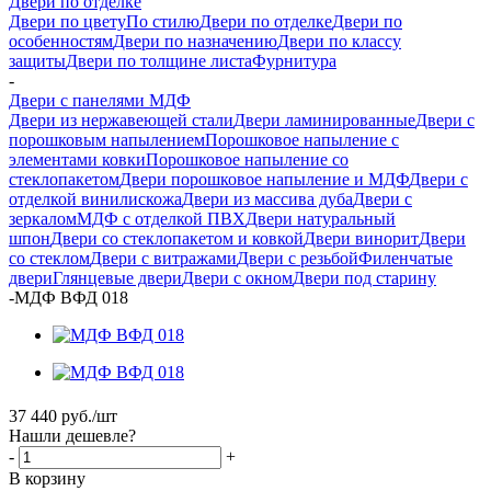
Двери по отделке
Двери по цвету
По стилю
Двери по отделке
Двери по
особенностям
Двери по назначению
Двери по классу
защиты
Двери по толщине листа
Фурнитура
-
Двери с панелями МДФ
Двери из нержавеющей стали
Двери ламинированные
Двери с
порошковым напылением
Порошковое напыление с
элементами ковки
Порошковое напыление со
стеклопакетом
Двери порошковое напыление и МДФ
Двери с
отделкой винилискожа
Двери из массива дуба
Двери с
зеркалом
МДФ с отделкой ПВХ
Двери натуральный
шпон
Двери со стеклопакетом и ковкой
Двери винорит
Двери
со стеклом
Двери с витражами
Двери с резьбой
Филенчатые
двери
Глянцевые двери
Двери с окном
Двери под старину
-
МДФ ВФД 018
37 440
руб.
/шт
Нашли дешевле?
-
+
В корзину