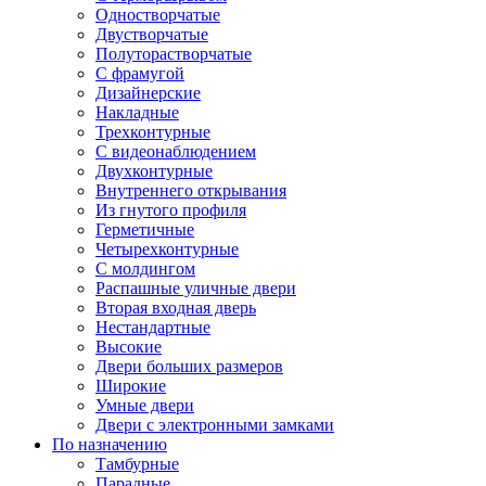
Одностворчатые
Двустворчатые
Полуторастворчатые
С фрамугой
Дизайнерские
Накладные
Трехконтурные
С видеонаблюдением
Двухконтурные
Внутреннего открывания
Из гнутого профиля
Герметичные
Четырехконтурные
С молдингом
Распашные уличные двери
Вторая входная дверь
Нестандартные
Высокие
Двери больших размеров
Широкие
Умные двери
Двери с электронными замками
По назначению
Тамбурные
Парадные