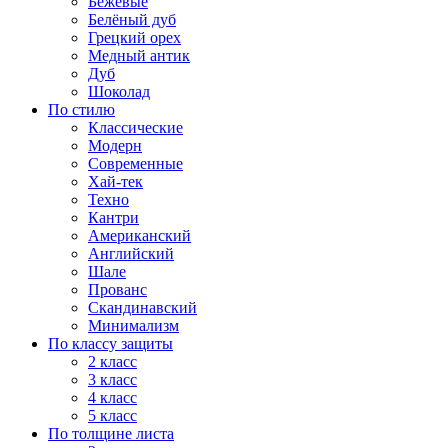
Бежевые
Белёный дуб
Грецкий орех
Медный антик
Дуб
Шоколад
По стилю
Классические
Модерн
Современные
Хай-тек
Техно
Кантри
Американский
Английский
Шале
Прованс
Скандинавский
Минимализм
По классу защиты
2 класс
3 класс
4 класс
5 класс
По толщине листа