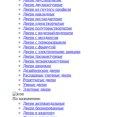
Двери двухконтурные
Двери из гнутого профиля
Двери накладные
Двери нестандартные
Двери одностворчатые
Двери полуторастворчатые
Двери с видеонаблюдением
Двери с молдингом
Двери с терморазрывом
Двери с фрамугой
Двери с электронными замками
Двери трехконтурные
Двери четырехконтурные
Двери широкие
Дизайнерские двери
Распашные уличные двери
Решетчатые двери
Умные двери
Элитные двери
По назначению
Двери антивандальные
Двери бронированные
Двери в квартиру