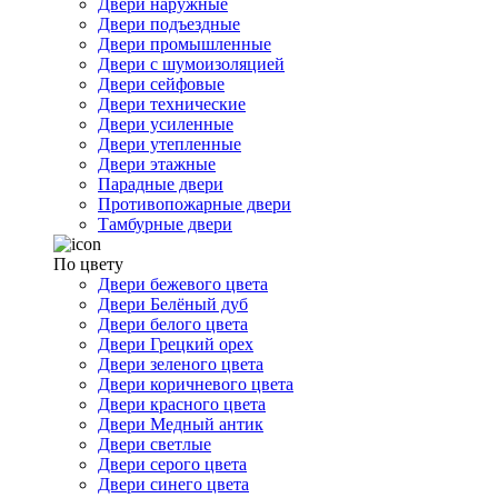
Двери наружные
Двери подъездные
Двери промышленные
Двери с шумоизоляцией
Двери сейфовые
Двери технические
Двери усиленные
Двери утепленные
Двери этажные
Парадные двери
Противопожарные двери
Тамбурные двери
По цвету
Двери бежевого цвета
Двери Белёный дуб
Двери белого цвета
Двери Грецкий орех
Двери зеленого цвета
Двери коричневого цвета
Двери красного цвета
Двери Медный антик
Двери светлые
Двери серого цвета
Двери синего цвета