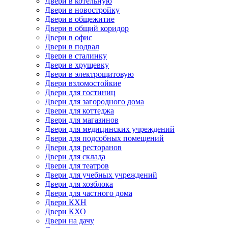
Двери в котельную
Двери в новостройку
Двери в общежитие
Двери в общий коридор
Двери в офис
Двери в подвал
Двери в сталинку
Двери в хрущевку
Двери в электрощитовую
Двери взломостойкие
Двери для гостиниц
Двери для загородного дома
Двери для коттеджа
Двери для магазинов
Двери для медицинских учреждений
Двери для подсобных помещений
Двери для ресторанов
Двери для склада
Двери для театров
Двери для учебных учреждений
Двери для хозблока
Двери для частного дома
Двери КХН
Двери КХО
Двери на дачу