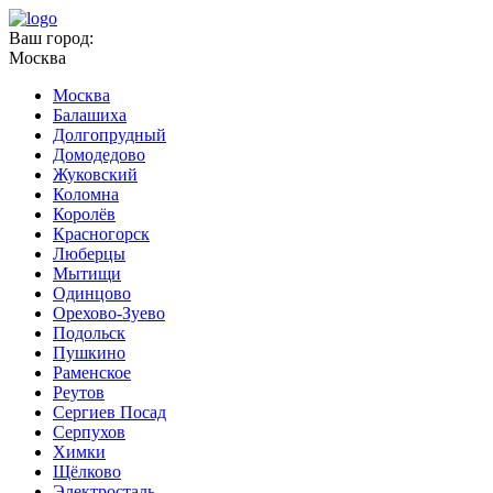
Ваш город:
Москва
Москва
Балашиха
Долгопрудный
Домодедово
Жуковский
Коломна
Королёв
Красногорск
Люберцы
Мытищи
Одинцово
Орехово-Зуево
Подольск
Пушкино
Раменское
Реутов
Сергиев Посад
Серпухов
Химки
Щёлково
Электросталь