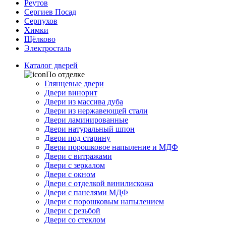
Реутов
Сергиев Посад
Серпухов
Химки
Щёлково
Электросталь
Каталог дверей
По отделке
Глянцевые двери
Двери винорит
Двери из массива дуба
Двери из нержавеющей стали
Двери ламинированные
Двери натуральный шпон
Двери под старину
Двери порошковое напыление и МДФ
Двери с витражами
Двери с зеркалом
Двери с окном
Двери с отделкой винилискожа
Двери с панелями МДФ
Двери с порошковым напылением
Двери с резьбой
Двери со стеклом