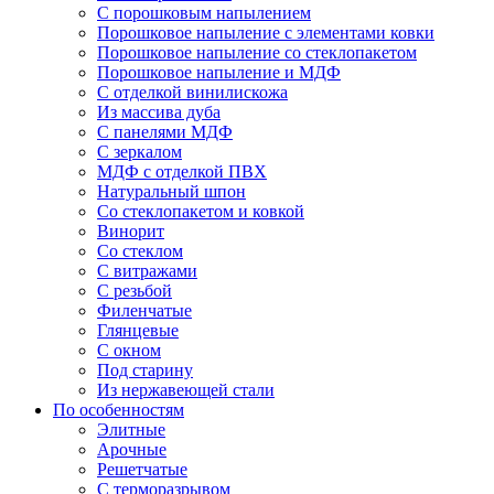
С порошковым напылением
Порошковое напыление с элементами ковки
Порошковое напыление со стеклопакетом
Порошковое напыление и МДФ
С отделкой винилискожа
Из массива дуба
С панелями МДФ
С зеркалом
МДФ с отделкой ПВХ
Натуральный шпон
Со стеклопакетом и ковкой
Винорит
Со стеклом
С витражами
С резьбой
Филенчатые
Глянцевые
С окном
Под старину
Из нержавеющей стали
По особенностям
Элитные
Арочные
Решетчатые
С терморазрывом