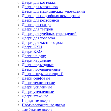
Двери для коттеджа
Двери для магазинов
Двери для медицинских учреждений
Двери для подсобных помещений
Двери для ресторанов
Двери для склада
Двери для театров
Двери для учебных учреждений
Двери для хозблока
Двери для частного дома
Двери КХН
Двери КХО
Двери на дачу
Двери наружные
Двери подъездные
Двери промышленные
Двери с шумоизоляцией
Двери сейфовые
Двери технические
Двери усиленные
Двери утепленные
Двери этажные
Парадные двери
Противопожарные двери
Тамбурные двери