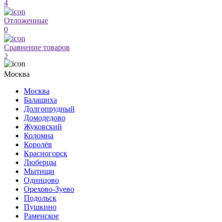
4
Отложенные
0
Сравнение товаров
2
Москва
Москва
Балашиха
Долгопрудный
Домодедово
Жуковский
Коломна
Королёв
Красногорск
Люберцы
Мытищи
Одинцово
Орехово-Зуево
Подольск
Пушкино
Раменское