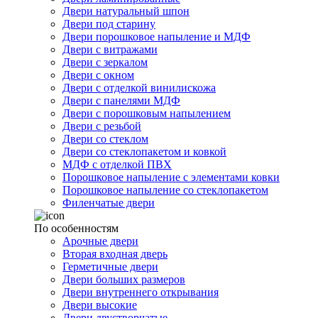
Двери натуральный шпон
Двери под старину
Двери порошковое напыление и МДФ
Двери с витражами
Двери с зеркалом
Двери с окном
Двери с отделкой винилискожа
Двери с панелями МДФ
Двери с порошковым напылением
Двери с резьбой
Двери со стеклом
Двери со стеклопакетом и ковкой
МДФ с отделкой ПВХ
Порошковое напыление с элементами ковки
Порошковое напыление со стеклопакетом
Филенчатые двери
По особенностям
Арочные двери
Вторая входная дверь
Герметичные двери
Двери больших размеров
Двери внутреннего открывания
Двери высокие
Двери двустворчатые