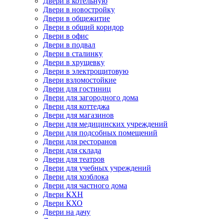
Двери в котельную
Двери в новостройку
Двери в общежитие
Двери в общий коридор
Двери в офис
Двери в подвал
Двери в сталинку
Двери в хрущевку
Двери в электрощитовую
Двери взломостойкие
Двери для гостиниц
Двери для загородного дома
Двери для коттеджа
Двери для магазинов
Двери для медицинских учреждений
Двери для подсобных помещений
Двери для ресторанов
Двери для склада
Двери для театров
Двери для учебных учреждений
Двери для хозблока
Двери для частного дома
Двери КХН
Двери КХО
Двери на дачу