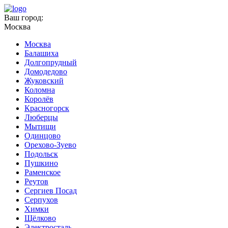
Ваш город:
Москва
Москва
Балашиха
Долгопрудный
Домодедово
Жуковский
Коломна
Королёв
Красногорск
Люберцы
Мытищи
Одинцово
Орехово-Зуево
Подольск
Пушкино
Раменское
Реутов
Сергиев Посад
Серпухов
Химки
Щёлково
Электросталь