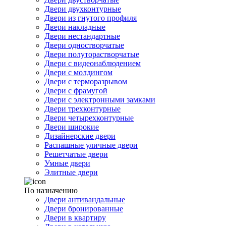
Двери двухконтурные
Двери из гнутого профиля
Двери накладные
Двери нестандартные
Двери одностворчатые
Двери полуторастворчатые
Двери с видеонаблюдением
Двери с молдингом
Двери с терморазрывом
Двери с фрамугой
Двери с электронными замками
Двери трехконтурные
Двери четырехконтурные
Двери широкие
Дизайнерские двери
Распашные уличные двери
Решетчатые двери
Умные двери
Элитные двери
По назначению
Двери антивандальные
Двери бронированные
Двери в квартиру