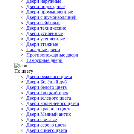
Двери наружные
Двери подъездные
Двери промышленные
Двери с шумоизоляцией
Двери сейфовые
Двери технические
Двери усиленные
Двери утепленные
Двери этажные
Парадные двери
Противопожарные двери
Тамбурные двери
По цвету
Двери бежевого цвета
Двери Белёный дуб
Двери белого цвета
Двери Грецкий орех
Двери зеленого цвета
Двери коричневого цвета
Двери красного цвета
Двери Медный антик
Двери светлые
Двери серого цвета
Двери синего цвета