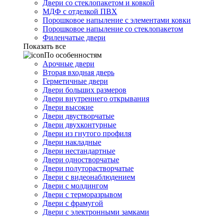
Двери со стеклопакетом и ковкой
МДФ с отделкой ПВХ
Порошковое напыление с элементами ковки
Порошковое напыление со стеклопакетом
Филенчатые двери
Показать все
По особенностям
Арочные двери
Вторая входная дверь
Герметичные двери
Двери больших размеров
Двери внутреннего открывания
Двери высокие
Двери двустворчатые
Двери двухконтурные
Двери из гнутого профиля
Двери накладные
Двери нестандартные
Двери одностворчатые
Двери полуторастворчатые
Двери с видеонаблюдением
Двери с молдингом
Двери с терморазрывом
Двери с фрамугой
Двери с электронными замками