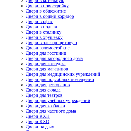
Двери в котельную
Двери в новостройку
Двери в общежитие
Двери в общий коридор
Двери в офис
Двери в подвал
Двери в сталинку
Двери в хрущевку
Двери в электрощитовую
Двери взломостойкие
Двери для гостиниц
Двери для загородного дома
Двери для коттеджа
Двери для магазинов
Двери для медицинских учреждений
Двери для подсобных помещений
Двери для ресторанов
Двери для склада
Двери для театров
Двери для учебных учреждений
Двери для хозблока
Двери для частного дома
Двери КХН
Двери КХО
Двери на дачу