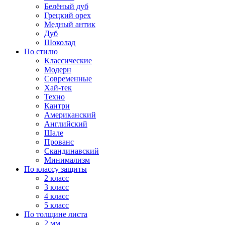
Белёный дуб
Грецкий орех
Медный антик
Дуб
Шоколад
По стилю
Классические
Модерн
Современные
Хай-тек
Техно
Кантри
Американский
Английский
Шале
Прованс
Скандинавский
Минимализм
По классу защиты
2 класс
3 класс
4 класс
5 класс
По толщине листа
2 мм