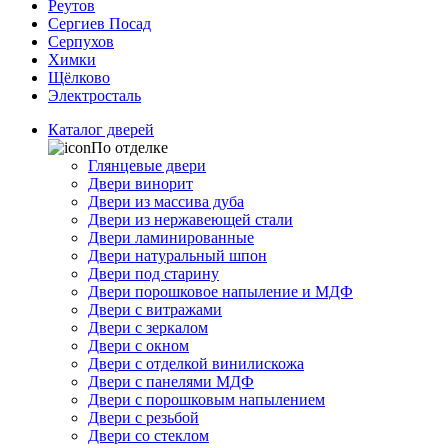
Реутов
Сергиев Посад
Серпухов
Химки
Щёлково
Электросталь
Каталог дверей
По отделке
Глянцевые двери
Двери винорит
Двери из массива дуба
Двери из нержавеющей стали
Двери ламинированные
Двери натуральный шпон
Двери под старину
Двери порошковое напыление и МДФ
Двери с витражами
Двери с зеркалом
Двери с окном
Двери с отделкой винилискожа
Двери с панелями МДФ
Двери с порошковым напылением
Двери с резьбой
Двери со стеклом