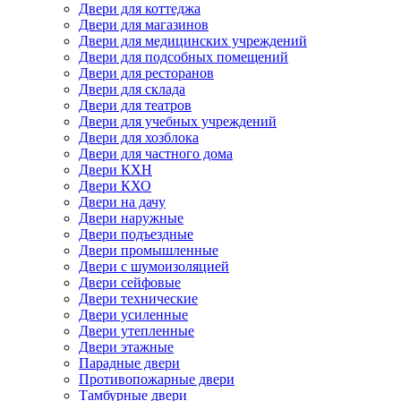
Двери для коттеджа
Двери для магазинов
Двери для медицинских учреждений
Двери для подсобных помещений
Двери для ресторанов
Двери для склада
Двери для театров
Двери для учебных учреждений
Двери для хозблока
Двери для частного дома
Двери КХН
Двери КХО
Двери на дачу
Двери наружные
Двери подъездные
Двери промышленные
Двери с шумоизоляцией
Двери сейфовые
Двери технические
Двери усиленные
Двери утепленные
Двери этажные
Парадные двери
Противопожарные двери
Тамбурные двери