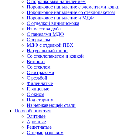
С порошковым напылением
Порошковое напыление с элементами ковки
Порошковое напыление со стеклопакетом
Порошковое напыление и МДФ
С отделкой винилискожа
Из массива дуба
С панелями МДФ
С зеркалом
МДФ с отделкой ПВХ
Натуральный шпон
Со стеклопакетом и ковкой
Винорит
Со стеклом
С витражами
С резьбой
Филенчатые
Глянцевые
С окном
Под старину
Из нержавеющей стали
По особенностям
Элитные
Арочные
Решетчатые
С терморазрывом