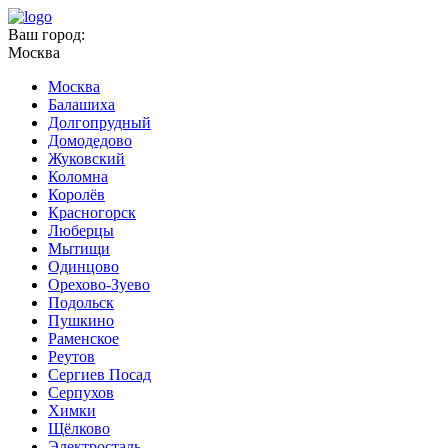
Ваш город:
Москва
Москва
Балашиха
Долгопрудный
Домодедово
Жуковский
Коломна
Королёв
Красногорск
Люберцы
Мытищи
Одинцово
Орехово-Зуево
Подольск
Пушкино
Раменское
Реутов
Сергиев Посад
Серпухов
Химки
Щёлково
Электросталь