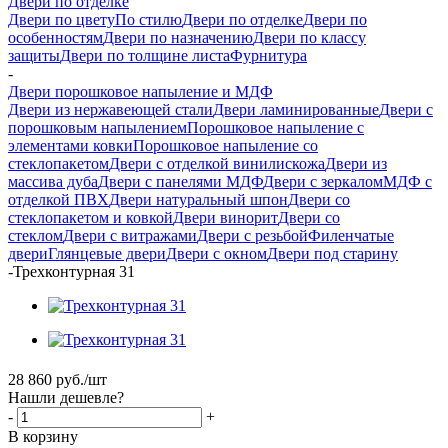
Двери по отделке
Двери по цвету
По стилю
Двери по отделке
Двери по
особенностям
Двери по назначению
Двери по классу
защиты
Двери по толщине листа
Фурнитура
-
Двери порошковое напыление и МДФ
Двери из нержавеющей стали
Двери ламинированные
Двери с
порошковым напылением
Порошковое напыление с
элементами ковки
Порошковое напыление со
стеклопакетом
Двери с отделкой винилискожа
Двери из
массива дуба
Двери с панелями МДФ
Двери с зеркалом
МДФ с
отделкой ПВХ
Двери натуральный шпон
Двери со
стеклопакетом и ковкой
Двери винорит
Двери со
стеклом
Двери с витражами
Двери с резьбой
Филенчатые
двери
Глянцевые двери
Двери с окном
Двери под старину
-
Трехконтурная 31
28 860
руб.
/шт
Нашли дешевле?
-
+
В корзину