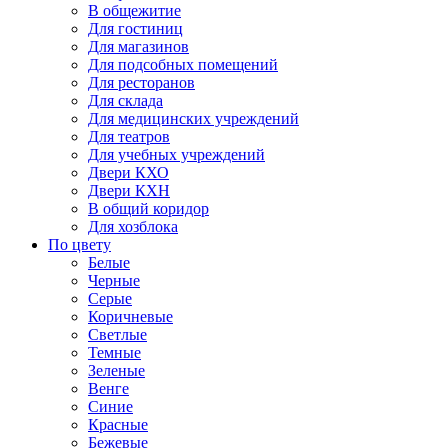
В общежитие
Для гостиниц
Для магазинов
Для подсобных помещений
Для ресторанов
Для склада
Для медицинских учреждений
Для театров
Для учебных учреждений
Двери КХО
Двери КХН
В общий коридор
Для хозблока
По цвету
Белые
Черные
Серые
Коричневые
Светлые
Темные
Зеленые
Венге
Синие
Красные
Бежевые