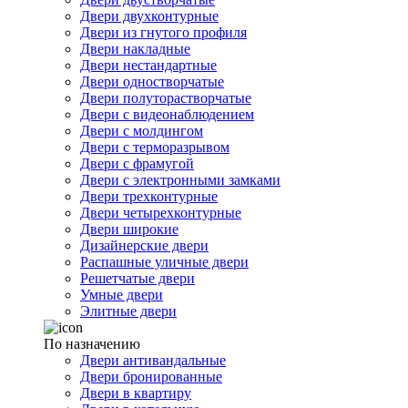
Двери двухконтурные
Двери из гнутого профиля
Двери накладные
Двери нестандартные
Двери одностворчатые
Двери полуторастворчатые
Двери с видеонаблюдением
Двери с молдингом
Двери с терморазрывом
Двери с фрамугой
Двери с электронными замками
Двери трехконтурные
Двери четырехконтурные
Двери широкие
Дизайнерские двери
Распашные уличные двери
Решетчатые двери
Умные двери
Элитные двери
По назначению
Двери антивандальные
Двери бронированные
Двери в квартиру