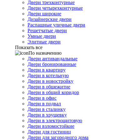
Двери трехконтурные
Двери четырехконтурные
Двери широкие
Дизайнерские двери
Распашные уличные двери
Решетчатые двери
Умные двери
Элитные двери
Показать все
По назначению
Двери антивандальные
Двери бронированные
Двери в квартиру
Двери в котельную
Двери в новостройку
Двери в общежитие
Двери в общий коридор
Двери в офис
Двери в подвал
Двери в сталинку
Двери в хрущевку
Двери в электрощитовую
Двери взломостойкие
Двери для гостиниц
Двери для загородного дома