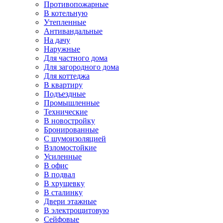
Противопожарные
В котельную
Утепленные
Антивандальные
На дачу
Наружные
Для частного дома
Для загородного дома
Для коттеджа
В квартиру
Подъездные
Промышленные
Технические
В новостройку
Бронированные
С шумоизоляцией
Взломостойкие
Усиленные
В офис
В подвал
В хрущевку
В сталинку
Двери этажные
В электрощитовую
Сейфовые