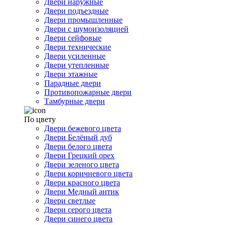
Двери наружные
Двери подъездные
Двери промышленные
Двери с шумоизоляцией
Двери сейфовые
Двери технические
Двери усиленные
Двери утепленные
Двери этажные
Парадные двери
Противопожарные двери
Тамбурные двери
По цвету
Двери бежевого цвета
Двери Белёный дуб
Двери белого цвета
Двери Грецкий орех
Двери зеленого цвета
Двери коричневого цвета
Двери красного цвета
Двери Медный антик
Двери светлые
Двери серого цвета
Двери синего цвета