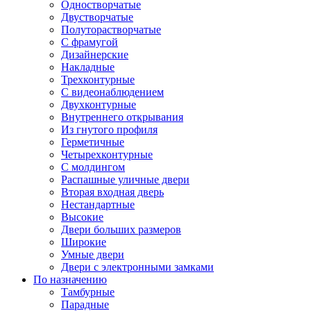
Одностворчатые
Двустворчатые
Полуторастворчатые
С фрамугой
Дизайнерские
Накладные
Трехконтурные
С видеонаблюдением
Двухконтурные
Внутреннего открывания
Из гнутого профиля
Герметичные
Четырехконтурные
С молдингом
Распашные уличные двери
Вторая входная дверь
Нестандартные
Высокие
Двери больших размеров
Широкие
Умные двери
Двери с электронными замками
По назначению
Тамбурные
Парадные